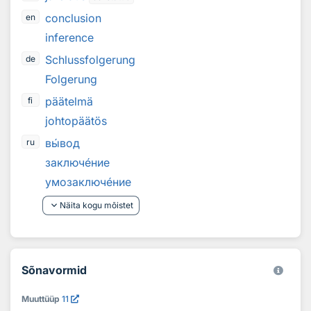
conclusion
en
inference
Schlussfolgerung
de
Folgerung
päätelmä
fi
johtopäätös
в
ы
вод
ru
заключ
е
ние
умозаключ
е
ние
keyboard_arrow_down
Näita kogu mõistet
Sõnavormid
Muuttüüp
11