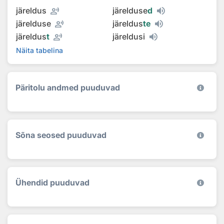
record_voice_over
järeldus
järelduse
d
record_voice_over
järelduse
järeldus
te
record_voice_over
järeldus
t
järeldusi
Näita tabelina
Päritolu andmed puuduvad
Sõna seosed puuduvad
Ühendid puuduvad