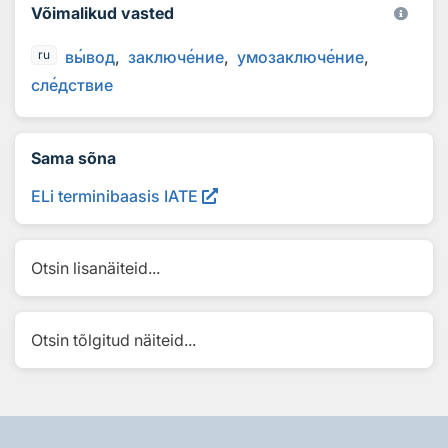
Võimalikud vasted
в
ы
вод
заключ
е
ние
умозаключ
е
ние
ru
сл
е
дствие
Sama sõna
ELi terminibaasis IATE
Otsin lisanäiteid...
Otsin tõlgitud näiteid...