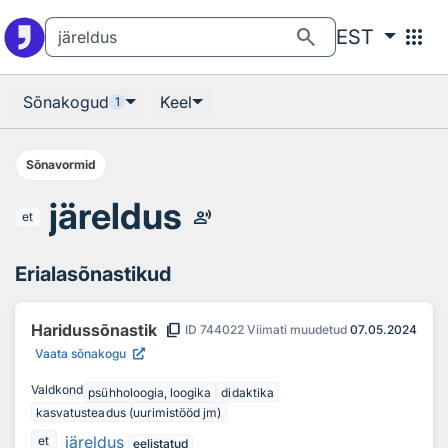
Otsingu juurde
Põhisisu juurde
search
apps
EST
Sõnakogud
Keel
1
Sõnavormid
järeldus
record_voice_over
et
Erialasõnastikud
content_copy
Haridussõnastik
ID
744022
Viimati muudetud
07.05.2024
Vaata sõnakogu
Valdkond
psühholoogia, loogika
didaktika
kasvatusteadus (uurimistööd jm)
järeldus
et
eelistatud