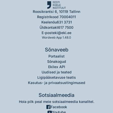
Roosikrantsi 6, 10119 Tallinn
Registrikood 70004011
Keelenõu
631 3731
Üldkontakt
617 7500
E-post
eki@eki.ee
Wordweb App 1.48.0
Sõnaveeb
Portaalist
Sõnakogud
Ekilex API
Uudised ja teated
Ligipääsetavuse teatis
Kasutus- ja privaatsustingimused
Sotsiaalmeedia
Hoia pilk peal meie sotsiaalmeedia kanalitel.
Facebook
Youtube