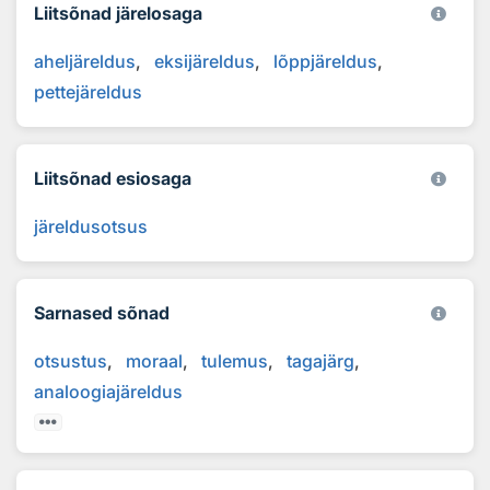
Liitsõnad järelosaga
aheljäreldus
eksijäreldus
lõppjäreldus
pettejäreldus
Liitsõnad esiosaga
järeldusotsus
Sarnased sõnad
otsustus
moraal
tulemus
tagajärg
analoogiajäreldus