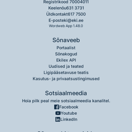
Registrikood 70004011
Keelenõu
631 3731
Üldkontakt
617 7500
E-post
eki@eki.ee
Wordweb App 1.48.0
Sõnaveeb
Portaalist
Sõnakogud
Ekilex API
Uudised ja teated
Ligipääsetavuse teatis
Kasutus- ja privaatsustingimused
Sotsiaalmeedia
Hoia pilk peal meie sotsiaalmeedia kanalitel.
Facebook
Youtube
LinkedIn