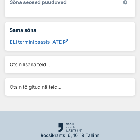
Sõna seosed puuduvad
Sama sõna
ELi terminibaasis IATE
Otsin lisanäiteid...
Otsin tõlgitud näiteid...
Roosikrantsi 6, 10119 Tallinn