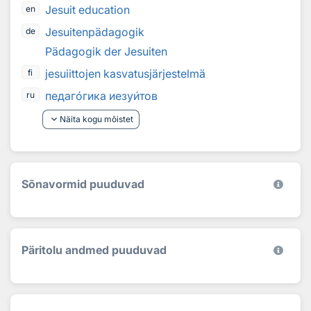
Jesuit education
en
Jesuitenpädagogik
de
Pädagogik der Jesuiten
jesuiittojen kasvatusjärjestelmä
fi
педаг
о
гика иезу
и
тов
ru
keyboard_arrow_down
Näita kogu mõistet
Sõnavormid puuduvad
Päritolu andmed puuduvad