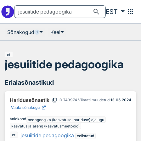
Otsingu juurde
Põhisisu juurde
search
apps
EST
Sõnakogud
Keel
1
et
jesuiitide pedagoogika
Erialasõnastikud
content_copy
Haridussõnastik
ID
743974
Viimati muudetud
13.05.2024
Vaata sõnakogu
Valdkond
pedagoogika (kasvatuse, hariduse) ajalugu
kasvatus ja areng (kasvatusmeetodid)
jesuiitide pedagoogika
et
eelistatud