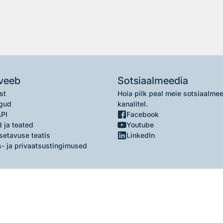
veeb
Sotsiaalmeedia
st
Hoia pilk peal meie sotsiaalme
gud
kanalitel.
API
Facebook
 ja teated
Youtube
setavuse teatis
LinkedIn
- ja privaatsustingimused