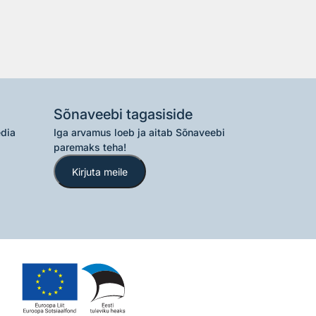
Sõnaveebi tagasiside
edia
Iga arvamus loeb ja aitab Sõnaveebi
paremaks teha!
Kirjuta meile