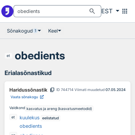
Otsingu juurde
Põhisisu juurde
search
apps
EST
Sõnakogud
Keel
1
obedients
et
Erialasõnastikud
content_copy
Haridussõnastik
ID
744714
Viimati muudetud
07.05.2024
Vaata sõnakogu
Valdkond
kasvatus ja areng (kasvatusmeetodid)
kuulekus
et
eelistatud
obedients