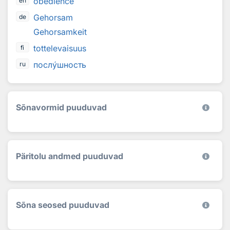
obedience
en
Gehorsam
de
Gehorsamkeit
tottelevaisuus
fi
посл
у
шность
ru
Sõnavormid puuduvad
Päritolu andmed puuduvad
Sõna seosed puuduvad