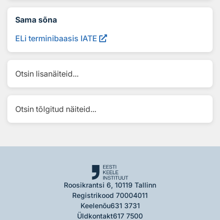
Sama sõna
ELi terminibaasis IATE
Otsin lisanäiteid...
Otsin tõlgitud näiteid...
Roosikrantsi 6, 10119 Tallinn
Registrikood 70004011
Keelenõu
631 3731
Üldkontakt
617 7500