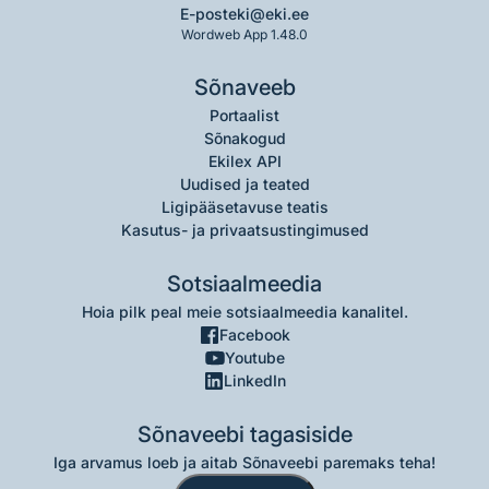
E-post
eki@eki.ee
Wordweb App 1.48.0
Sõnaveeb
Portaalist
Sõnakogud
Ekilex API
Uudised ja teated
Ligipääsetavuse teatis
Kasutus- ja privaatsustingimused
Sotsiaalmeedia
Hoia pilk peal meie sotsiaalmeedia kanalitel.
Facebook
Youtube
LinkedIn
Sõnaveebi tagasiside
Iga arvamus loeb ja aitab Sõnaveebi paremaks teha!