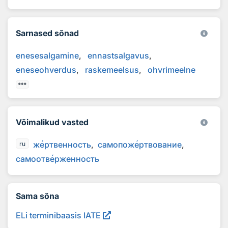
Sarnased sõnad
enesesalgamine
ennastsalgavus
eneseohverdus
raskemeelsus
ohvrimeelne
Võimalikud vasted
ж
е
ртвенность
самопож
е
ртвование
ru
самоотв
е
рженность
Sama sõna
ELi terminibaasis IATE