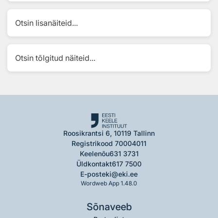
Otsin lisanäiteid...
Otsin tõlgitud näiteid...
Roosikrantsi 6, 10119 Tallinn
Registrikood 70004011
Keelenõu
631 3731
Üldkontakt
617 7500
E-post
eki@eki.ee
Wordweb App 1.48.0
Sõnaveeb