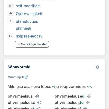
self-sacrifice
en
Opferwilligkeit
de
uhrautuvuus
fi
uhrimieli
ж
е
ртвенность
ru
keyboard_arrow_down
Näita kogu mõistet
Sõnavormid
Muuttüüp
11
Mitmuse osastava lõpus
‑i
ja rööpvormides
‑i‑
.
ohvrimeelsus
ohvrimeelsuse
d
ohvrimeelsuse
ohvrimeelsus
te
ohvrimeelsus
t
ohvrimeelsusi