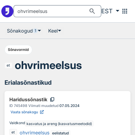
Otsingu juurde
Põhisisu juurde
search
apps
EST
Sõnakogud
Keel
1
Sõnavormid
ohvrimeelsus
et
Erialasõnastikud
content_copy
Haridussõnastik
ID
745498
Viimati muudetud
07.05.2024
Vaata sõnakogu
Valdkond
kasvatus ja areng (kasvatusmeetodid)
ohvrimeelsus
et
eelistatud