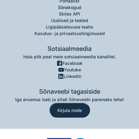
Portaalist
Sõnakogud
Ekilex API
Uudised ja teated
Ligipääsetavuse teatis
Kasutus- ja privaatsustingimused
Sotsiaalmeedia
Hoia pilk peal meie sotsiaalmeedia kanalitel.
Facebook
Youtube
LinkedIn
Sõnaveebi tagasiside
Iga arvamus loeb ja aitab Sõnaveebi paremaks teha!
Kirjuta meile