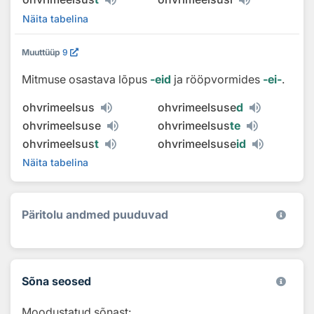
Näita tabelina
Muuttüüp
9
Mitmuse osastava lõpus
‑eid
ja rööpvormides
‑ei‑
.
ohvrimeelsus
ohvrimeelsuse
d
ohvrimeelsuse
ohvrimeelsus
te
ohvrimeelsus
t
ohvrimeelsuse
id
Näita tabelina
Päritolu andmed puuduvad
Sõna seosed
Moodustatud sõnast: