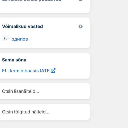
Võimalikud vasted
эд
и
пов
ru
Sama sõna
ELi terminibaasis IATE
Otsin lisanäiteid...
Otsin tõlgitud näiteid...