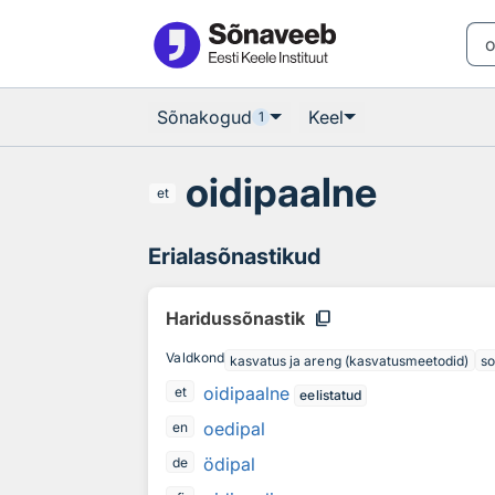
Otsingu juurde
Põhisisu juurde
Sõnakogud
Keel
1
oidipaalne
et
Erialasõnastikud
content_copy
Haridussõnastik
Valdkond
kasvatus ja areng (kasvatusmeetodid)
so
oidipaalne
et
eelistatud
oedipal
en
ödipal
de