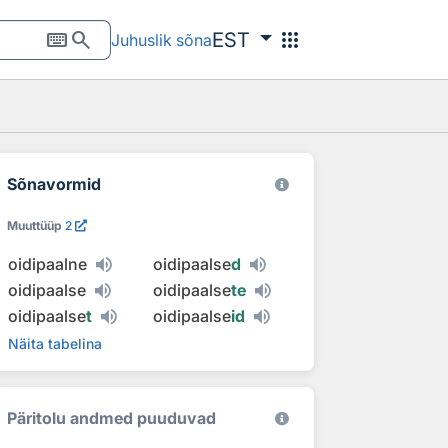
keyboard
search
apps
EST
Juhuslik sõna
Sõnavormid
Muuttüüp
2
oidipaalne
oidipaalse
d
oidipaalse
oidipaalse
te
oidipaalse
t
oidipaalse
id
Näita tabelina
Päritolu andmed puuduvad