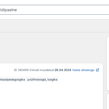
ID
745499
Viimati muudetud
29.04.2024
Vaata sõnakogu
tsiaalpedagoogika
psühholoogia, loogika