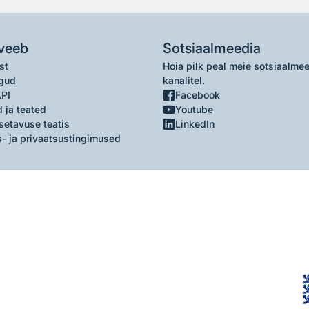
veeb
Sotsiaalmeedia
st
Hoia pilk peal meie sotsiaalme
gud
kanalitel.
API
Facebook
 ja teated
Youtube
setavuse teatis
LinkedIn
- ja privaatsustingimused