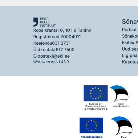
Sõna
Portaali
Roosikrantsi 6, 10119 Tallinn
Sõnako
Registrikood 70004011
Ekilex 
Keelenõu
631 3731
Uudised
Üldkontakt
617 7500
Ligipää
E-post
eki@eki.ee
Kasutus
Wordweb App 1.48.0