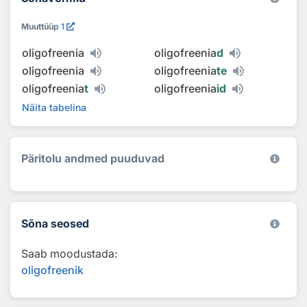
Muuttüüp
1
oligofreenia
oligofreenia
d
oligofreenia
oligofreenia
te
oligofreenia
t
oligofreenia
id
Näita tabelina
Päritolu andmed puuduvad
Sõna seosed
Saab moodustada:
oligofreenik