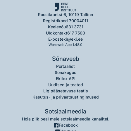
Roosikrantsi 6, 10119 Tallinn
Registrikood 70004011
Keelenõu
631 3731
Üldkontakt
617 7500
E-post
eki@eki.ee
Wordweb App 1.48.0
Sõnaveeb
Portaalist
Sõnakogud
Ekilex API
Uudised ja teated
Ligipääsetavuse teatis
Kasutus- ja privaatsustingimused
Sotsiaalmeedia
Hoia pilk peal meie sotsiaalmeedia kanalitel.
Facebook