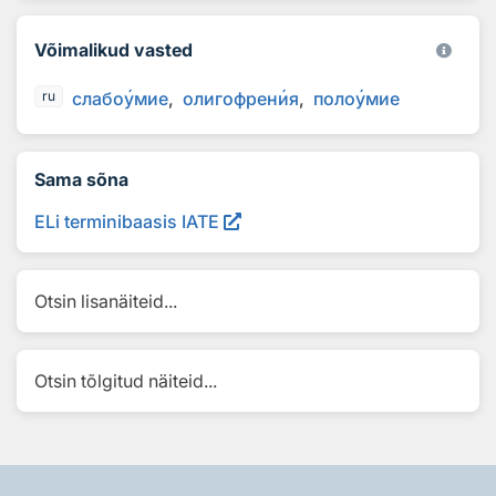
Võimalikud vasted
слабо
у
мие
олигофрен
и
я
поло
у
мие
ru
Sama sõna
ELi terminibaasis IATE
Otsin lisanäiteid...
Otsin tõlgitud näiteid...