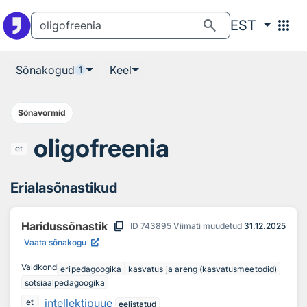
Otsingu juurde
Põhisisu juurde
search
apps
EST
Sõnakogud
Keel
1
Sõnavormid
oligofreenia
et
Erialasõnastikud
content_copy
Haridussõnastik
ID
743895
Viimati muudetud
31.12.2025
Vaata sõnakogu
Valdkond
eripedagoogika
kasvatus ja areng (kasvatusmeetodid)
sotsiaalpedagoogika
intellektipuue
et
eelistatud