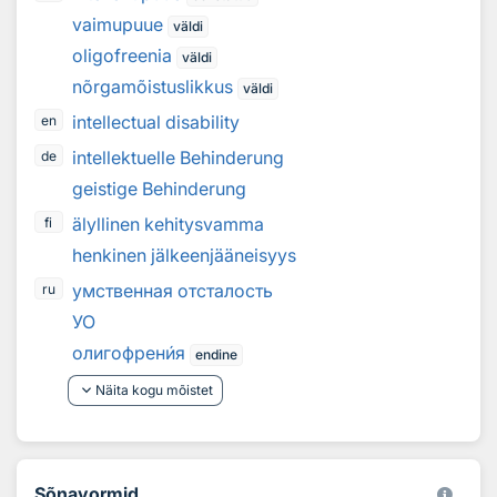
vaimupuue
väldi
oligofreenia
väldi
nõrgamõistuslikkus
väldi
intellectual disability
en
intellektuelle Behinderung
de
geistige Behinderung
älyllinen kehitysvamma
fi
henkinen jälkeenjääneisyys
умственная отсталость
ru
УО
олигофрен
и
я
endine
keyboard_arrow_down
Näita kogu mõistet
Sõnavormid