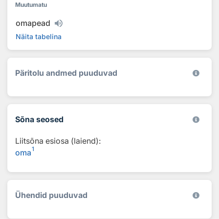
Muutumatu
omapead
Näita tabelina
Päritolu andmed puuduvad
Sõna seosed
Liitsõna esiosa (laiend):
1
oma
Ühendid puuduvad