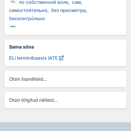
по с
о
бственной в
о
ле
сам
ru
самосто
я
тельно
без присм
о
тра
бесконтр
о
льно
Sama sõna
ELi terminibaasis IATE
Otsin lisanäiteid...
Otsin tõlgitud näiteid...