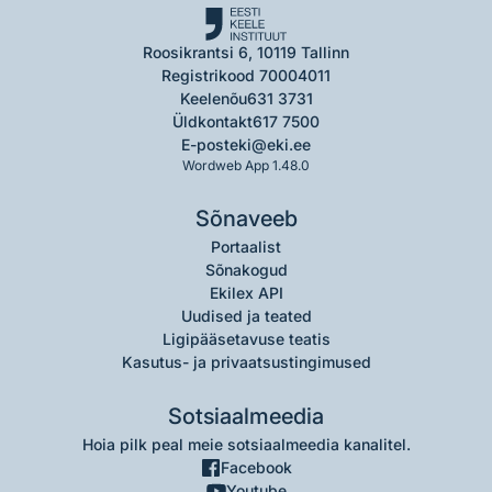
Roosikrantsi 6, 10119 Tallinn
Registrikood 70004011
Keelenõu
631 3731
Üldkontakt
617 7500
E-post
eki@eki.ee
Wordweb App 1.48.0
Sõnaveeb
Portaalist
Sõnakogud
Ekilex API
Uudised ja teated
Ligipääsetavuse teatis
Kasutus- ja privaatsustingimused
Sotsiaalmeedia
Hoia pilk peal meie sotsiaalmeedia kanalitel.
Facebook
Youtube