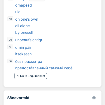
omapead
ula
on one’s own
en
all alone
by oneself
unbeaufsichtigt
de
omin päin
fi
itsekseen
без присм
о
тра
ru
предост
а
вленный самом
у
себ
е
keyboard_arrow_down
Näita kogu mõistet
Sõnavormid