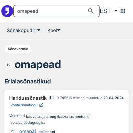
Otsingu juurde
Põhisisu juurde
search
apps
EST
Sõnakogud
Keel
1
Sõnavormid
omapead
et
Erialasõnastikud
content_copy
Haridussõnastik
ID
745515
Viimati muudetud
29.04.2024
Vaata sõnakogu
Valdkond
kasvatus ja areng (kasvatusmeetodid)
sotsiaalpedagoogika
omapäi
et
eelistatud