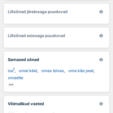
Liitsõnad järelosaga puuduvad
Liitsõnad esiosaga puuduvad
Sarnased sõnad
3
ise
omal käel
omas leivas
oma käe peal
omaette
Võimalikud vasted