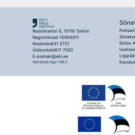
Sõna
Portaali
Roosikrantsi 6, 10119 Tallinn
Sõnako
Registrikood 70004011
Ekilex 
Keelenõu
631 3731
Uudised
Üldkontakt
617 7500
Ligipää
E-post
eki@eki.ee
Kasutus
Wordweb App 1.48.0