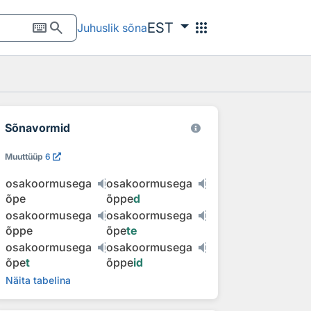
keyboard
search
apps
EST
Juhuslik sõna
Sõnavormid
Muuttüüp
6
osakoormusega
osakoormusega
õpe
õppe
d
osakoormusega
osakoormusega
õppe
õpe
te
osakoormusega
osakoormusega
õpe
t
õppe
id
Näita tabelina