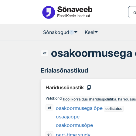
Otsingu juurde
Põhisisu juurde
Sõnakogud
Keel
1
osakoormusega 
et
Erialasõnastikud
content_copy
Haridussõnastik
Valdkond
koolikorraldus (hariduspoliitika, hariduss
osakoormusega õpe
et
eelistatud
osaajaõpe
osakoormusõpe
part-time study
en