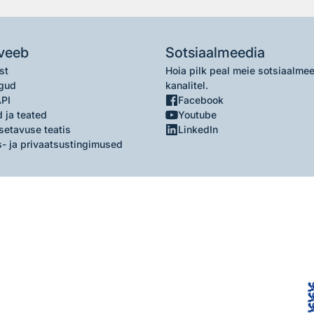
veeb
Sotsiaalmeedia
st
Hoia pilk peal meie sotsiaalme
gud
kanalitel.
API
Facebook
 ja teated
Youtube
setavuse teatis
LinkedIn
- ja privaatsustingimused