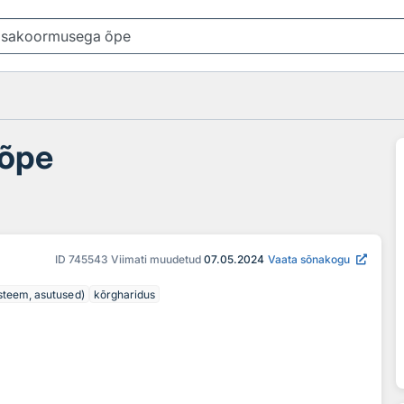
õpe
ID
745543
Viimati muudetud
07.05.2024
Vaata sõnakogu
üsteem, asutused)
kõrgharidus