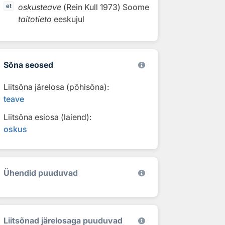
oskusteave
(
Rein Kull
1973
)
Soome
et
taitotieto
eeskujul
Sõna seosed
Liitsõna järelosa (põhisõna):
teave
Liitsõna esiosa (laiend):
oskus
Ühendid puuduvad
Liitsõnad järelosaga puuduvad