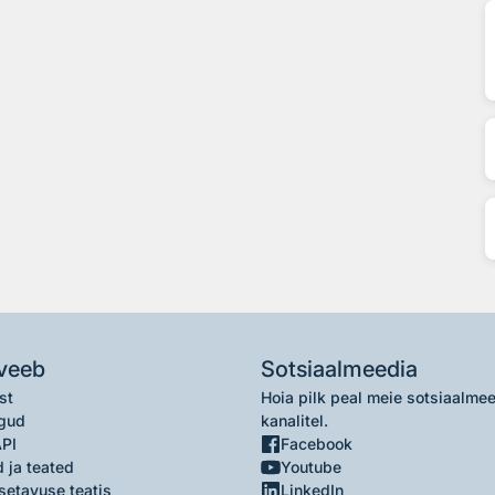
veeb
Sotsiaalmeedia
st
Hoia pilk peal meie sotsiaalme
gud
kanalitel.
API
Facebook
 ja teated
Youtube
setavuse teatis
LinkedIn