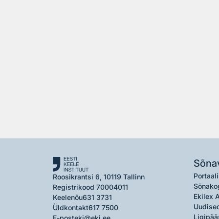
Sõna
Portaali
Roosikrantsi 6, 10119 Tallinn
Sõnako
Registrikood 70004011
Ekilex 
Keelenõu
631 3731
Uudised
Üldkontakt
617 7500
Ligipää
E-post
eki@eki.ee