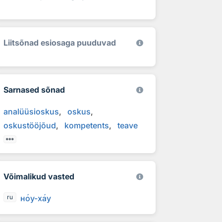
Liitsõnad esiosaga puuduvad
Sarnased sõnad
analüüsioskus
oskus
oskustööjõud
kompetents
teave
Võimalikud vasted
н
о
у-х
а
у
ru