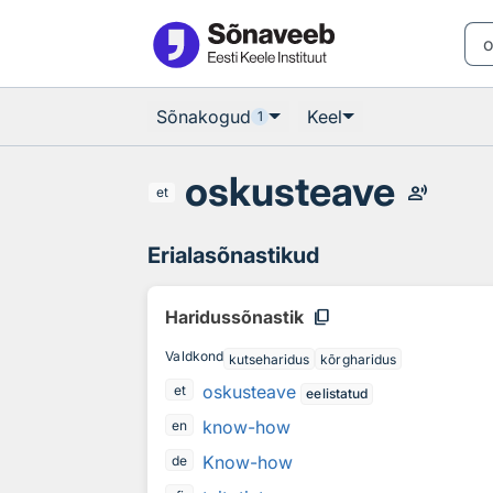
Otsingu juurde
Põhisisu juurde
Sõnakogud
Keel
1
oskusteave
record_voice_over
et
Erialasõnastikud
content_copy
Haridussõnastik
Valdkond
kutseharidus
kõrgharidus
oskusteave
et
eelistatud
know-how
en
Know-how
de