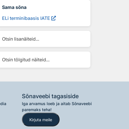
Sama sõna
ELi terminibaasis IATE
Otsin lisanäiteid...
Otsin tõlgitud näiteid...
Sõnaveebi tagasiside
edia
Iga arvamus loeb ja aitab Sõnaveebi
paremaks teha!
Kirjuta meile