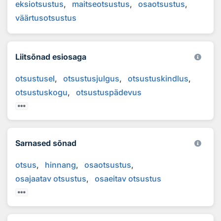
eksiotsustus
maitseotsustus
osaotsustus
väärtusotsustus
Liitsõnad esiosaga
otsustusel
otsustusjulgus
otsustuskindlus
otsustuskogu
otsustuspädevus
Sarnased sõnad
otsus
hinnang
osaotsustus
osajaatav otsustus
osaeitav otsustus