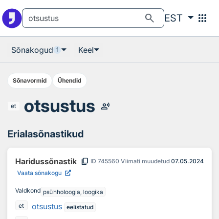
Otsingu juurde
Põhisisu juurde
search
apps
EST
Sõnakogud
Keel
1
Sõnavormid
Ühendid
otsustus
record_voice_over
et
Erialasõnastikud
content_copy
Haridussõnastik
ID
745560
Viimati muudetud
07.05.2024
Vaata sõnakogu
Valdkond
psühholoogia, loogika
otsustus
et
eelistatud