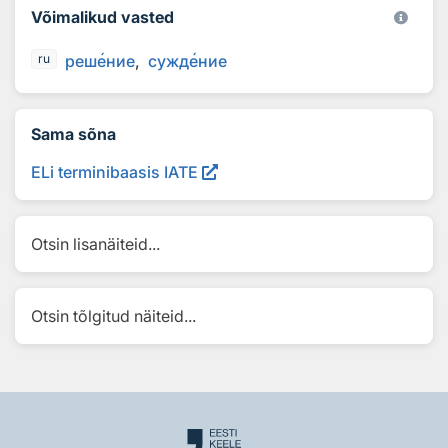
Võimalikud vasted
реш
е
ние
сужд
е
ние
ru
Sama sõna
ELi terminibaasis IATE
Otsin lisanäiteid...
Otsin tõlgitud näiteid...