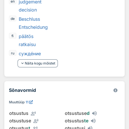
judgement
en
decision
Beschluss
de
Entscheidung
päätös
fi
ratkaisu
сужд
е
ние
ru
keyboard_arrow_down
Näita kogu mõistet
Sõnavormid
Muuttüüp
11
record_voice_over
otsustus
otsustuse
d
record_voice_over
otsustuse
otsustus
te
record_voice_over
otsustus
t
otsustusi