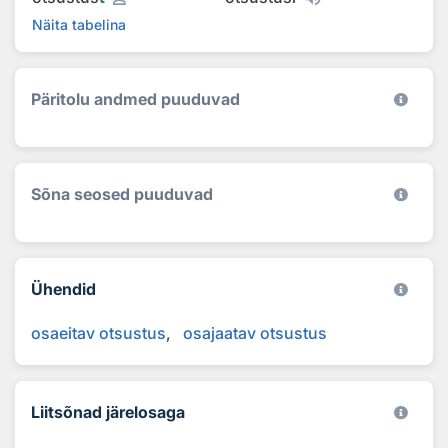
Näita tabelina
Päritolu andmed puuduvad
Sõna seosed puuduvad
Ühendid
osaeitav otsustus
osajaatav otsustus
Liitsõnad järelosaga