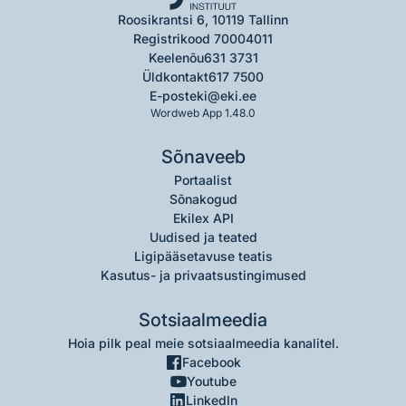
Roosikrantsi 6, 10119 Tallinn
Registrikood 70004011
Keelenõu
631 3731
Üldkontakt
617 7500
E-post
eki@eki.ee
Wordweb App 1.48.0
Sõnaveeb
Portaalist
Sõnakogud
Ekilex API
Uudised ja teated
Ligipääsetavuse teatis
Kasutus- ja privaatsustingimused
Sotsiaalmeedia
Hoia pilk peal meie sotsiaalmeedia kanalitel.
Facebook
Youtube
LinkedIn