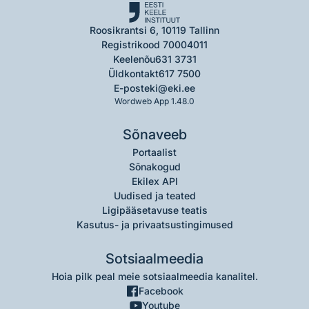
Roosikrantsi 6, 10119 Tallinn
Registrikood 70004011
Keelenõu
631 3731
Üldkontakt
617 7500
E-post
eki@eki.ee
Wordweb App 1.48.0
Sõnaveeb
Portaalist
Sõnakogud
Ekilex API
Uudised ja teated
Ligipääsetavuse teatis
Kasutus- ja privaatsustingimused
Sotsiaalmeedia
Hoia pilk peal meie sotsiaalmeedia kanalitel.
Facebook
Youtube