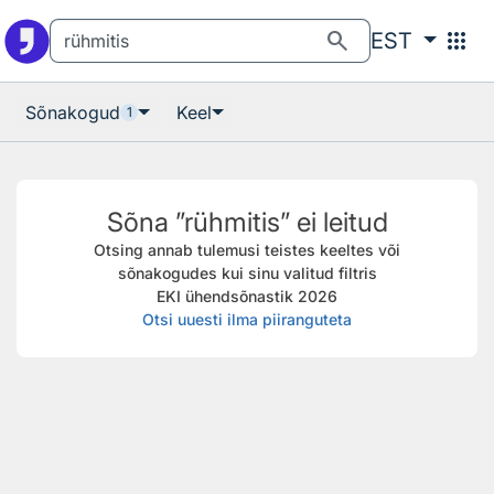
Otsingu juurde
Põhisisu juurde
search
apps
EST
Sõnakogud
Keel
1
Sõna ”rühmitis” ei leitud
Otsing annab tulemusi teistes keeltes või
sõnakogudes kui sinu valitud filtris
EKI ühendsõnastik 2026
Otsi uuesti ilma piiranguteta