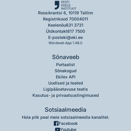
Roosikrantsi 6, 10119 Tallinn
Registrikood 70004011
Keelenõu
631 3731
Üldkontakt
617 7500
E-post
eki@eki.ee
Wordweb App 1.48.0
Sõnaveeb
Portaalist
Sõnakogud
Ekilex API
Uudised ja teated
Ligipääsetavuse teatis
Kasutus- ja privaatsustingimused
Sotsiaalmeedia
Hoia pilk peal meie sotsiaalmeedia kanalitel.
Facebook
Youtube