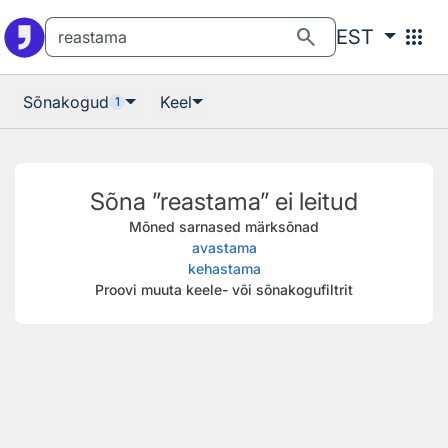
Otsingu juurde
Põhisisu juurde
search
apps
EST
Sõnakogud
Keel
1
Sõna ”reastama” ei leitud
Mõned sarnased märksõnad
avastama
kehastama
Proovi muuta keele- või sõnakogufiltrit