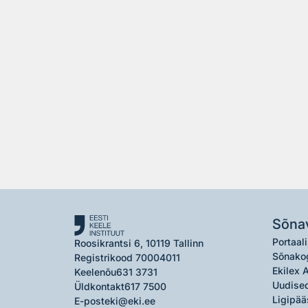
Sõna
Portaali
Roosikrantsi 6, 10119 Tallinn
Sõnako
Registrikood 70004011
Ekilex 
Keelenõu
631 3731
Uudised
Üldkontakt
617 7500
Ligipää
E-post
eki@eki.ee