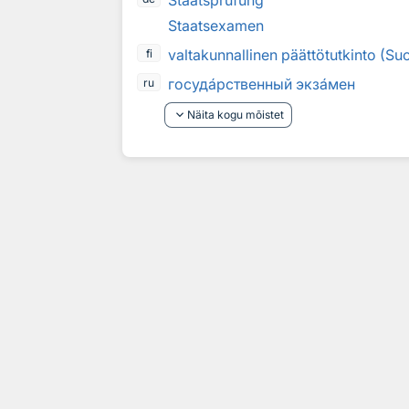
Staatsprüfung
Staatsexamen
valtakunnallinen päättötutkinto (Su
fi
госуд
а
рственный экз
а
мен
ru
keyboard_arrow_down
Näita kogu mõistet