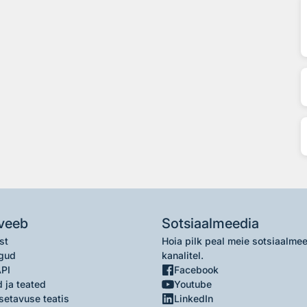
veeb
Sotsiaalmeedia
st
Hoia pilk peal meie sotsiaalme
gud
kanalitel.
API
Facebook
 ja teated
Youtube
setavuse teatis
LinkedIn