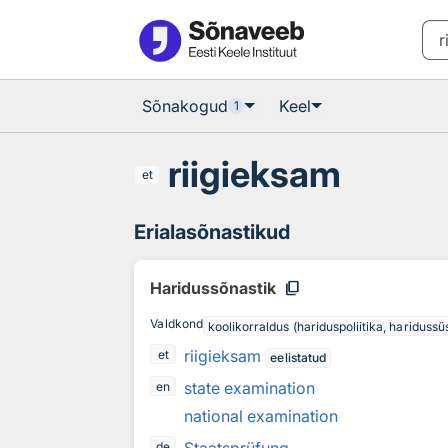
Otsingu juurde
Põhisisu juurde
Sõnakogud
Keel
1
riigieksam
et
Erialasõnastikud
content_copy
Haridussõnastik
Valdkond
koolikorraldus (hariduspoliitika, hariduss
riigieksam
et
eelistatud
state examination
en
national examination
de