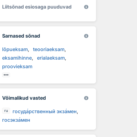
Liitsõnad esiosaga puuduvad
Sarnased sõnad
lõpueksam
teooriaeksam
eksamihinne
erialaeksam
proovieksam
Võimalikud vasted
госуд
а
рственный экз
а
мен
ru
госэкз
а
мен