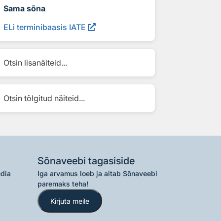
Sama sõna
ELi terminibaasis IATE
Otsin lisanäiteid...
Otsin tõlgitud näiteid...
Sõnaveebi tagasiside
edia
Iga arvamus loeb ja aitab Sõnaveebi
paremaks teha!
Kirjuta meile