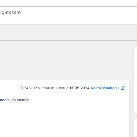
ID
746102
Viimati muudetud
13.05.2024
Vaata sõnakogu
üsteem, asutused)