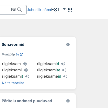
keyboard
search
apps
EST
Juhuslik sõna
Sõnavormid
Muuttüüp
2e
riigieksam
riigieksami
d
riigieksami
riigieksami
te
riigieksami
t
riigieksame
id
Näita tabelina
Päritolu andmed puuduvad