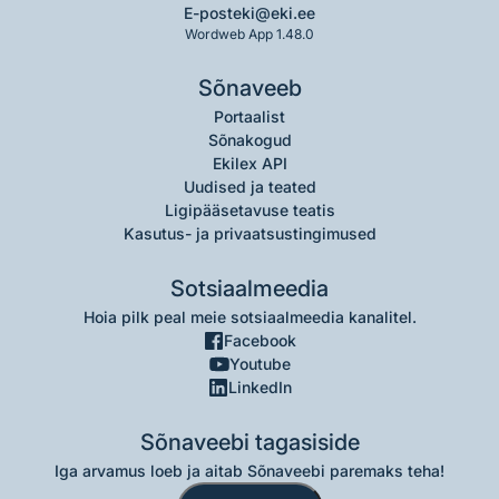
E-post
eki@eki.ee
Wordweb App 1.48.0
Sõnaveeb
Portaalist
Sõnakogud
Ekilex API
Uudised ja teated
Ligipääsetavuse teatis
Kasutus- ja privaatsustingimused
Sotsiaalmeedia
Hoia pilk peal meie sotsiaalmeedia kanalitel.
Facebook
Youtube
LinkedIn
Sõnaveebi tagasiside
Iga arvamus loeb ja aitab Sõnaveebi paremaks teha!