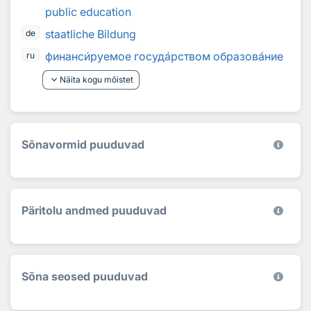
public education
staatliche Bildung
de
финанс
и
руемое госуд
а
рством образов
а
ние
ru
keyboard_arrow_down
Näita kogu mõistet
Sõnavormid puuduvad
Päritolu andmed puuduvad
Sõna seosed puuduvad