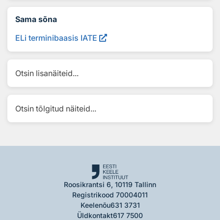
Sama sõna
ELi terminibaasis IATE
Otsin lisanäiteid...
Otsin tõlgitud näiteid...
Roosikrantsi 6, 10119 Tallinn
Registrikood 70004011
Keelenõu
631 3731
Üldkontakt
617 7500