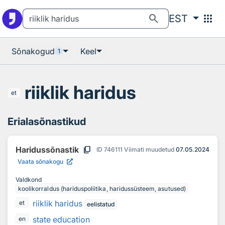
Otsingu juurde
Põhisisu juurde
search
apps
EST
Sõnakogud
Keel
1
riiklik haridus
et
Erialasõnastikud
content_copy
Haridussõnastik
ID
746111
Viimati muudetud
07.05.2024
Vaata sõnakogu
Valdkond
koolikorraldus (hariduspoliitika, haridussüsteem, asutused)
riiklik haridus
et
eelistatud
state education
en