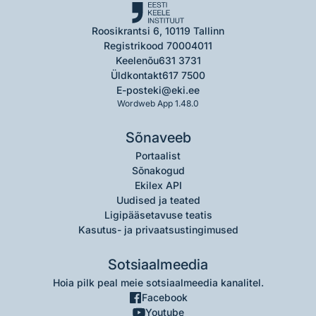
Roosikrantsi 6, 10119 Tallinn
Registrikood 70004011
Keelenõu
631 3731
Üldkontakt
617 7500
E-post
eki@eki.ee
Wordweb App 1.48.0
Sõnaveeb
Portaalist
Sõnakogud
Ekilex API
Uudised ja teated
Ligipääsetavuse teatis
Kasutus- ja privaatsustingimused
Sotsiaalmeedia
Hoia pilk peal meie sotsiaalmeedia kanalitel.
Facebook
Youtube