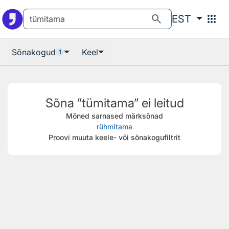
Otsingu juurde
Põhisisu juurde
search
apps
EST
Sõnakogud
Keel
1
Sõna ”tümitama” ei leitud
Mõned sarnased märksõnad
rühmitama
Proovi muuta keele- või sõnakogufiltrit