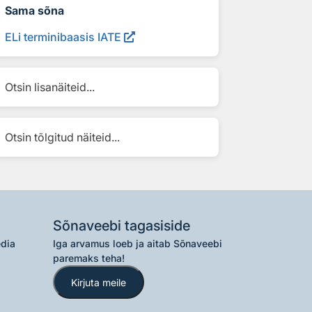
Sama sõna
ELi terminibaasis IATE
Otsin lisanäiteid...
Otsin tõlgitud näiteid...
Sõnaveebi tagasiside
edia
Iga arvamus loeb ja aitab Sõnaveebi
paremaks teha!
Kirjuta meile