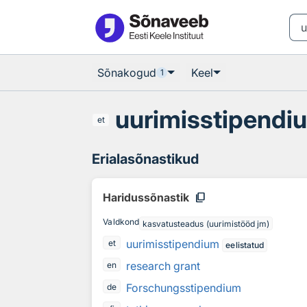
Otsingu juurde
Põhisisu juurde
Sõnakogud
Keel
1
uurimisstipendi
et
Erialasõnastikud
content_copy
Haridussõnastik
Valdkond
kasvatusteadus (uurimistööd jm)
uurimisstipendium
et
eelistatud
research grant
en
Forschungsstipendium
de