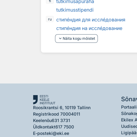
tutkimusapuraha
fi
tutkimusstipendi
стип
е
ндия для иссл
е
дования
ru
стип
е
ндия на иссл
е
дование
keyboard_arrow_down
Näita kogu mõistet
Sõna
Portaali
Roosikrantsi 6, 10119 Tallinn
Sõnako
Registrikood 70004011
Ekilex 
Keelenõu
631 3731
Uudised
Üldkontakt
617 7500
Ligipää
E-post
eki@eki.ee