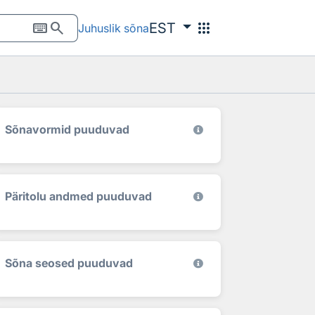
keyboard
search
apps
EST
Juhuslik sõna
Sõnavormid puuduvad
Päritolu andmed puuduvad
Sõna seosed puuduvad