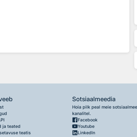
veeb
Sotsiaalmeedia
st
Hoia pilk peal meie sotsiaalme
gud
kanalitel.
API
Facebook
 ja teated
Youtube
setavuse teatis
LinkedIn