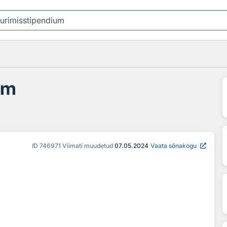
um
ID
746971
Viimati muudetud
07.05.2024
Vaata sõnakogu