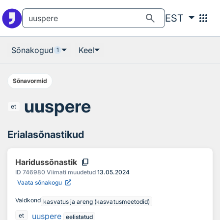
Otsingu juurde
Põhisisu juurde
search
apps
EST
Sõnakogud
Keel
1
Sõnavormid
uuspere
et
Erialasõnastikud
content_copy
Haridussõnastik
ID
746980
Viimati muudetud
13.05.2024
Vaata sõnakogu
Valdkond
kasvatus ja areng (kasvatusmeetodid)
uuspere
et
eelistatud