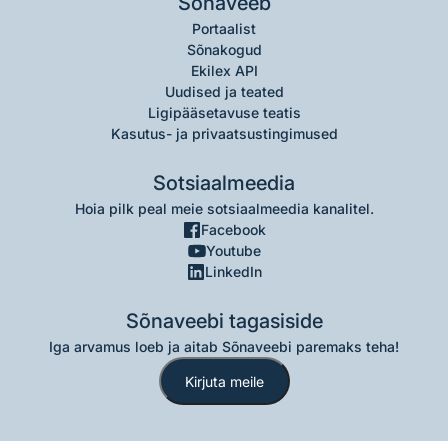
Sõnaveeb
Portaalist
Sõnakogud
Ekilex API
Uudised ja teated
Ligipääsetavuse teatis
Kasutus- ja privaatsustingimused
Sotsiaalmeedia
Hoia pilk peal meie sotsiaalmeedia kanalitel.
Facebook
Youtube
LinkedIn
Sõnaveebi tagasiside
Iga arvamus loeb ja aitab Sõnaveebi paremaks teha!
Kirjuta meile