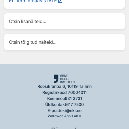
ELi terminibaasis IATE
Otsin lisanäiteid...
Otsin tõlgitud näiteid...
Roosikrantsi 6, 10119 Tallinn
Registrikood 70004011
Keelenõu
631 3731
Üldkontakt
617 7500
E-post
eki@eki.ee
Wordweb App 1.48.0