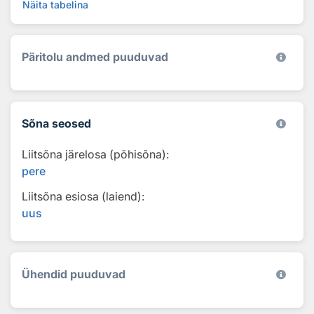
Näita tabelina
Päritolu andmed puuduvad
Sõna seosed
Liitsõna järelosa (põhisõna):
pere
Liitsõna esiosa (laiend):
uus
Ühendid puuduvad