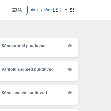
keyboard
search
apps
EST
Juhuslik sõna
Sõnavormid puuduvad
Päritolu andmed puuduvad
Sõna seosed puuduvad