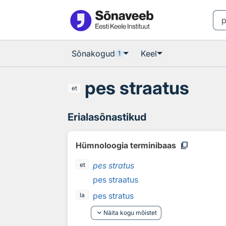
Otsingu juurde
Põhisisu juurde
Sõnakogud
Keel
1
pes straatus
et
Erialasõnastikud
content_copy
Hümnoloogia terminibaas
pes stratus
et
pes straatus
pes stratus
la
keyboard_arrow_down
Näita kogu mõistet