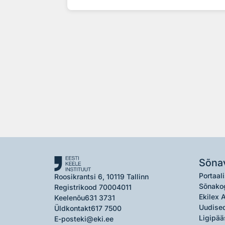
Sõna
Portaali
Roosikrantsi 6, 10119 Tallinn
Sõnako
Registrikood 70004011
Ekilex 
Keelenõu
631 3731
Uudised
Üldkontakt
617 7500
Ligipää
E-post
eki@eki.ee