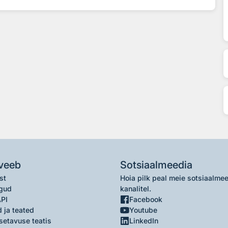
veeb
Sotsiaalmeedia
st
Hoia pilk peal meie sotsiaalme
gud
kanalitel.
API
Facebook
 ja teated
Youtube
setavuse teatis
LinkedIn