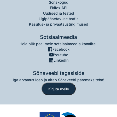
Sõnakogud
Ekilex API
Uudised ja teated
Ligipääsetavuse teatis
Kasutus- ja privaatsustingimused
Sotsiaalmeedia
Hoia pilk peal meie sotsiaalmeedia kanalitel.
Facebook
Youtube
LinkedIn
Sõnaveebi tagasiside
Iga arvamus loeb ja aitab Sõnaveebi paremaks teha!
Kirjuta meile