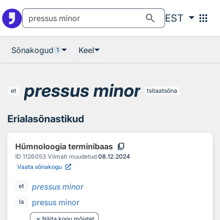
Otsingu juurde
Põhisisu juurde
search
apps
EST
Sõnakogud
Keel
1
pressus minor
et
tsitaatsõna
Erialasõnastikud
content_copy
Hümnoloogia terminibaas
ID
1126053
Viimati muudetud
08.12.2024
Vaata sõnakogu
pressus minor
et
presus minor
la
keyboard_arrow_down
Näita kogu mõistet