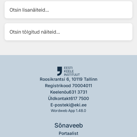
Otsin lisanäiteid...
Otsin tõlgitud näiteid...
Roosikrantsi 6, 10119 Tallinn
Registrikood 70004011
Keelenõu
631 3731
Üldkontakt
617 7500
E-post
eki@eki.ee
Wordweb App 1.48.0
Sõnaveeb
Portaalist