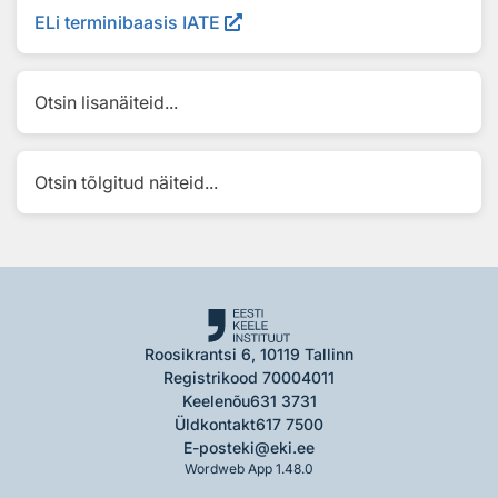
ELi terminibaasis IATE
Otsin lisanäiteid...
Otsin tõlgitud näiteid...
Roosikrantsi 6, 10119 Tallinn
Registrikood 70004011
Keelenõu
631 3731
Üldkontakt
617 7500
E-post
eki@eki.ee
Wordweb App 1.48.0