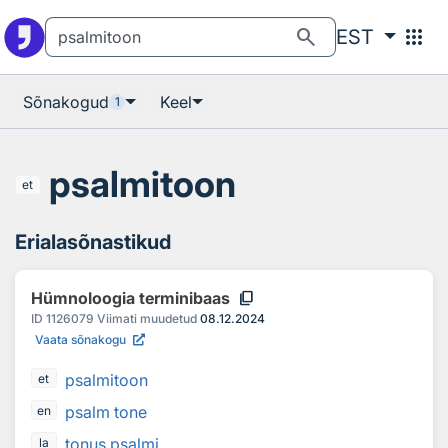
Otsingu juurde
Põhisisu juurde
search
apps
EST
Sõnakogud
Keel
1
psalmitoon
et
Erialasõnastikud
content_copy
Hümnoloogia terminibaas
ID
1126079
Viimati muudetud
08.12.2024
Vaata sõnakogu
psalmitoon
et
psalm tone
en
tonus psalmi
la