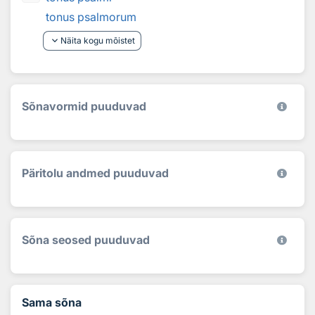
tonus psalmorum
keyboard_arrow_down
Näita kogu mõistet
Sõnavormid puuduvad
Päritolu andmed puuduvad
Sõna seosed puuduvad
Sama sõna