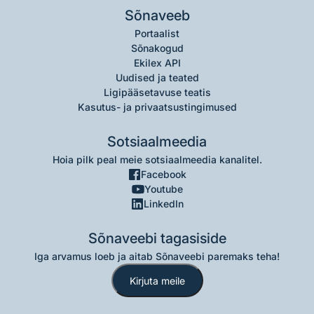
Sõnaveeb
Portaalist
Sõnakogud
Ekilex API
Uudised ja teated
Ligipääsetavuse teatis
Kasutus- ja privaatsustingimused
Sotsiaalmeedia
Hoia pilk peal meie sotsiaalmeedia kanalitel.
Facebook
Youtube
LinkedIn
Sõnaveebi tagasiside
Iga arvamus loeb ja aitab Sõnaveebi paremaks teha!
Kirjuta meile