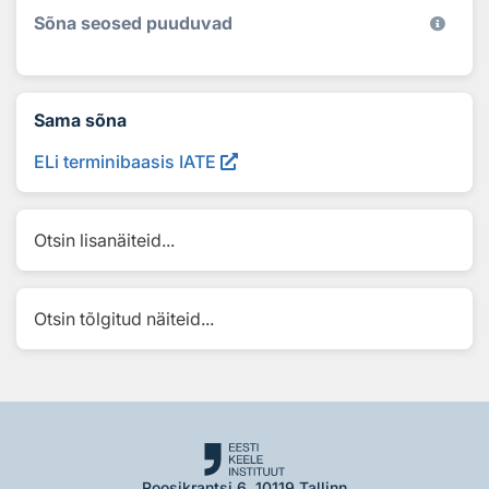
Sõna seosed puuduvad
Sama sõna
ELi terminibaasis IATE
Otsin lisanäiteid...
Otsin tõlgitud näiteid...
Roosikrantsi 6, 10119 Tallinn