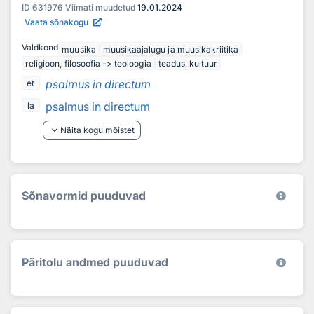
ID
631976
Viimati muudetud
19.01.2024
Vaata sõnakogu
Valdkond
muusika
muusikaajalugu ja muusikakriitika
religioon, filosoofia -> teoloogia
teadus, kultuur
psalmus in directum
et
psalmus in directum
la
keyboard_arrow_down
Näita kogu mõistet
Sõnavormid puuduvad
Päritolu andmed puuduvad