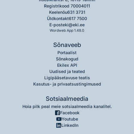
Registrikood 70004011
Keelenõu
631 3731
Üldkontakt
617 7500
E-post
eki@eki.ee
Wordweb App 1.48.0
Sõnaveeb
Portaalist
Sõnakogud
Ekilex API
Uudised ja teated
Ligipääsetavuse teatis
Kasutus- ja privaatsustingimused
Sotsiaalmeedia
Hoia pilk peal meie sotsiaalmeedia kanalitel.
Facebook
Youtube
LinkedIn