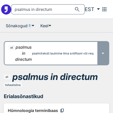
Otsingu juurde
Põhisisu juurde
search
apps
EST
Sõnakogud
Keel
1
psalmus
et
in
psalmiteksti laulmine ilma antifooni või responsooriumit
directum
psalmus in directum
et
tsitaatsõna
Erialasõnastikud
content_copy
Hümnoloogia terminibaas