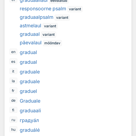
graduaallaul
eelistatud
responsoorne psalm
variant
graduaalpsalm
variant
astmelaul
variant
graduaal
variant
päevalaul
mööndav
gradual
en
gradual
es
graduale
it
graduale
la
graduel
fr
Graduale
de
graduaali
fi
граду
а
л
ru
graduálé
hu