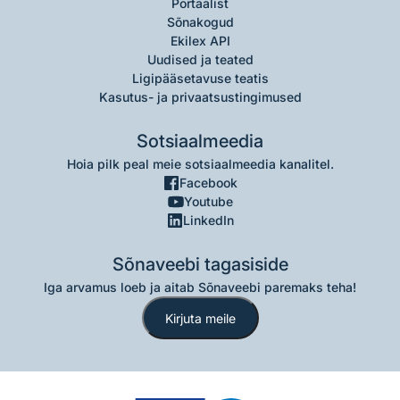
Portaalist
Sõnakogud
Ekilex API
Uudised ja teated
Ligipääsetavuse teatis
Kasutus- ja privaatsustingimused
Sotsiaalmeedia
Hoia pilk peal meie sotsiaalmeedia kanalitel.
Facebook
Youtube
LinkedIn
Sõnaveebi tagasiside
Iga arvamus loeb ja aitab Sõnaveebi paremaks teha!
Kirjuta meile