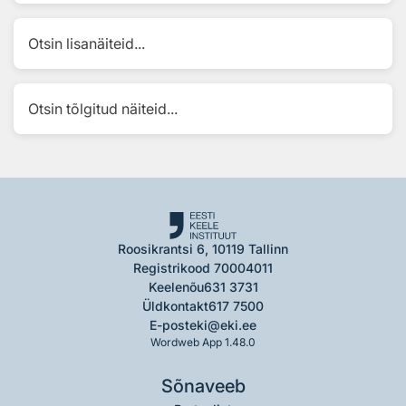
Otsin lisanäiteid...
Otsin tõlgitud näiteid...
Roosikrantsi 6, 10119 Tallinn
Registrikood 70004011
Keelenõu
631 3731
Üldkontakt
617 7500
E-post
eki@eki.ee
Wordweb App 1.48.0
Sõnaveeb