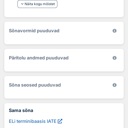
keyboard_arrow_down
Näita kogu mõistet
Sõnavormid puuduvad
Päritolu andmed puuduvad
Sõna seosed puuduvad
Sama sõna
ELi terminibaasis IATE