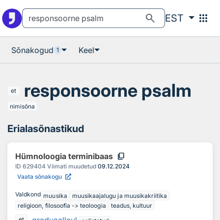
Otsingu juurde
Põhisisu juurde
search
apps
EST
Sõnakogud
Keel
1
responsoorne psalm
et
nimisõna
Erialasõnastikud
content_copy
Hümnoloogia terminibaas
ID
629404
Viimati muudetud
09.12.2024
Vaata sõnakogu
Valdkond
muusika
muusikaajalugu ja muusikakriitika
religioon, filosoofia -> teoloogia
teadus, kultuur
et