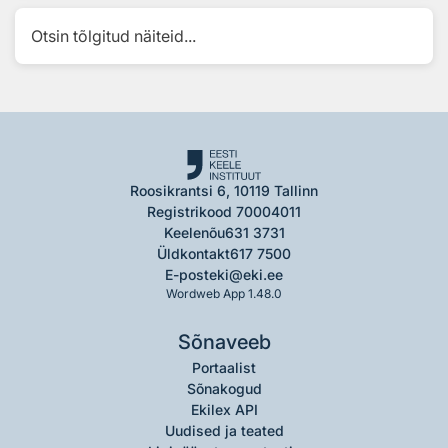
Otsin tõlgitud näiteid...
Roosikrantsi 6, 10119 Tallinn
Registrikood 70004011
Keelenõu
631 3731
Üldkontakt
617 7500
E-post
eki@eki.ee
Wordweb App 1.48.0
Sõnaveeb
Portaalist
Sõnakogud
Ekilex API
Uudised ja teated