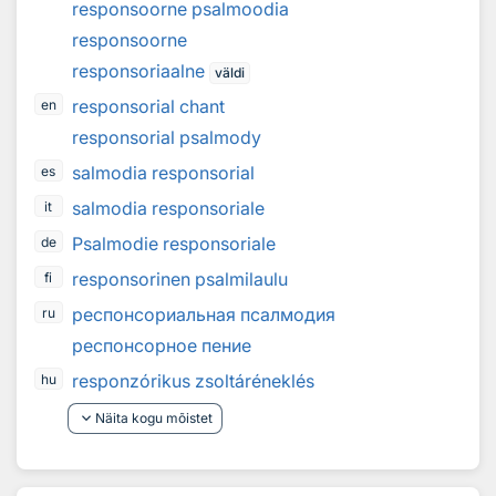
responsoorne psalmoodia
responsoorne
responsoriaalne
väldi
responsorial chant
en
responsorial psalmody
salmodia responsorial
es
salmodia responsoriale
it
Psalmodie responsoriale
de
responsorinen psalmilaulu
fi
рecпoнcopиaльная пcaлмoдия
ru
респонсорное пение
responzórikus zsoltáréneklés
hu
keyboard_arrow_down
Näita kogu mõistet