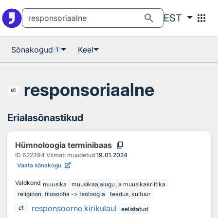
Otsingu juurde
Põhisisu juurde
search
apps
EST
Sõnakogud
Keel
1
responsoriaalne
et
Erialasõnastikud
content_copy
Hümnoloogia terminibaas
ID
622394
Viimati muudetud
19.01.2024
Vaata sõnakogu
Valdkond
muusika
muusikaajalugu ja muusikakriitika
religioon, filosoofia -> teoloogia
teadus, kultuur
responsoorne kirikulaul
et
eelistatud