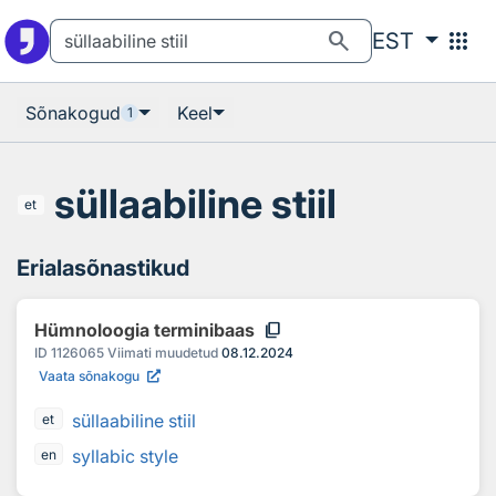
Otsingu juurde
Põhisisu juurde
search
apps
EST
Sõnakogud
Keel
1
süllaabiline stiil
et
Erialasõnastikud
content_copy
Hümnoloogia terminibaas
ID
1126065
Viimati muudetud
08.12.2024
Vaata sõnakogu
süllaabiline stiil
et
syllabic style
en