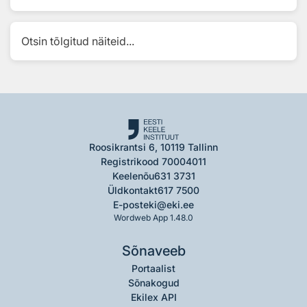
Otsin tõlgitud näiteid...
Roosikrantsi 6, 10119 Tallinn
Registrikood 70004011
Keelenõu
631 3731
Üldkontakt
617 7500
E-post
eki@eki.ee
Wordweb App 1.48.0
Sõnaveeb
Portaalist
Sõnakogud
Ekilex API