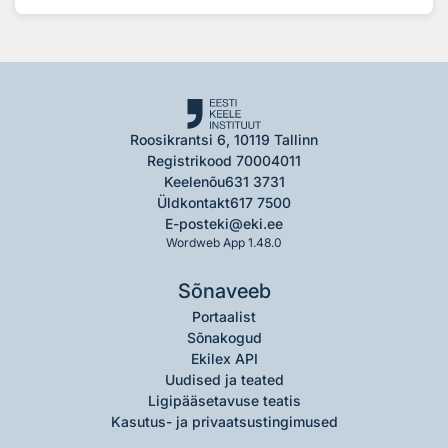
Roosikrantsi 6, 10119 Tallinn
Registrikood 70004011
Keelenõu
631 3731
Üldkontakt
617 7500
E-post
eki@eki.ee
Wordweb App 1.48.0
Sõnaveeb
Portaalist
Sõnakogud
Ekilex API
Uudised ja teated
Ligipääsetavuse teatis
Kasutus- ja privaatsustingimused