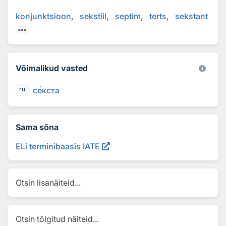
konjunktsioon
sekstiil
septim
terts
sekstant
Võimalikud vasted
с
е
кста
ru
Sama sõna
ELi terminibaasis IATE
Otsin lisanäiteid...
Otsin tõlgitud näiteid...