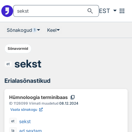
Otsingu juurde
Põhisisu juurde
search
apps
EST
Sõnakogud
Keel
1
Sõnavormid
sekst
et
Erialasõnastikud
content_copy
Hümnoloogia terminibaas
ID
1126099
Viimati muudetud
08.12.2024
Vaata sõnakogu
sekst
et
ad sextam
la