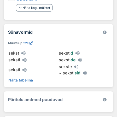
keyboard_arrow_down
Näita kogu mõistet
Sõnavormid
Muuttüüp
22e
sekst
seksti
d
seksti
seksti
de
sekste
seksti
~
seksti
sid
Näita tabelina
Päritolu andmed puuduvad