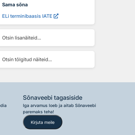
Sama sõna
ELi terminibaasis IATE
Otsin lisanäiteid...
Otsin tõlgitud näiteid...
Sõnaveebi tagasiside
edia
Iga arvamus loeb ja aitab Sõnaveebi
paremaks teha!
Kirjuta meile