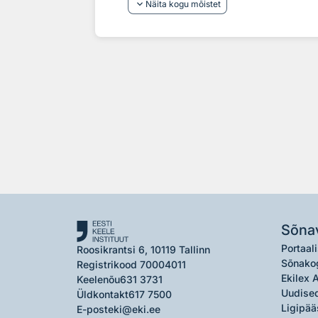
keyboard_arrow_down
Näita kogu mõistet
Sõna
Portaali
Roosikrantsi 6, 10119 Tallinn
Sõnako
Registrikood 70004011
Ekilex 
Keelenõu
631 3731
Uudised
Üldkontakt
617 7500
Ligipää
E-post
eki@eki.ee