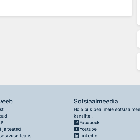
veeb
Sotsiaalmeedia
st
Hoia pilk peal meie sotsiaalme
gud
kanalitel.
API
Facebook
 ja teated
Youtube
setavuse teatis
LinkedIn