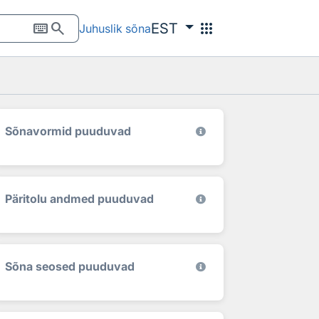
keyboard
search
apps
EST
Juhuslik sõna
Sõnavormid puuduvad
Päritolu andmed puuduvad
Sõna seosed puuduvad