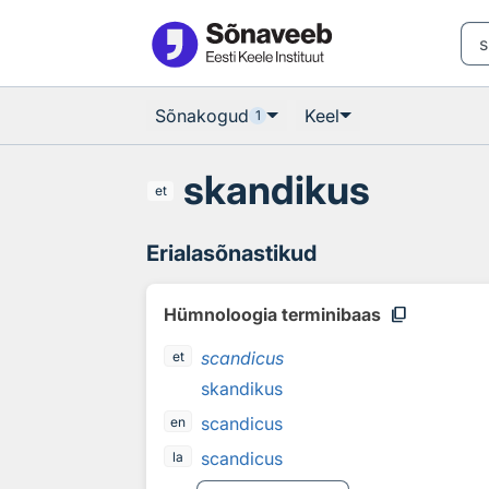
Otsingu juurde
Põhisisu juurde
Sõnakogud
Keel
1
skandikus
et
Erialasõnastikud
content_copy
Hümnoloogia terminibaas
scandicus
et
skandikus
scandicus
en
scandicus
la