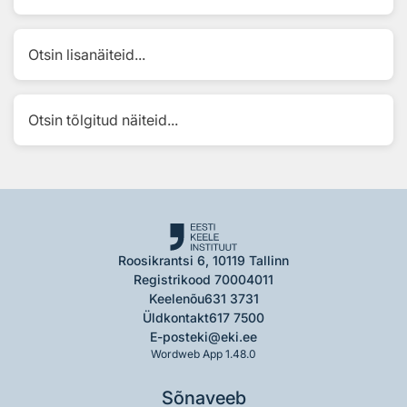
Otsin lisanäiteid...
Otsin tõlgitud näiteid...
Roosikrantsi 6, 10119 Tallinn
Registrikood 70004011
Keelenõu
631 3731
Üldkontakt
617 7500
E-post
eki@eki.ee
Wordweb App 1.48.0
Sõnaveeb