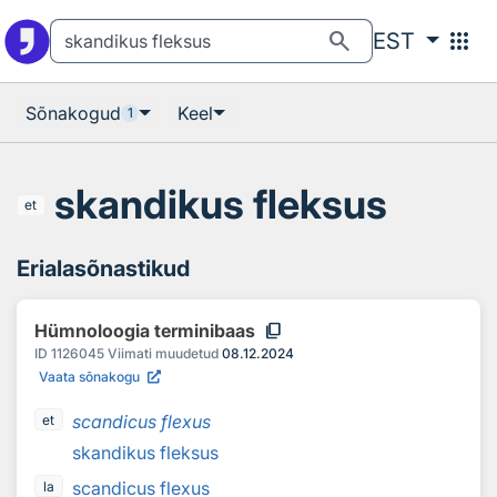
Otsingu juurde
Põhisisu juurde
search
apps
EST
Sõnakogud
Keel
1
skandikus fleksus
et
Erialasõnastikud
content_copy
Hümnoloogia terminibaas
ID
1126045
Viimati muudetud
08.12.2024
Vaata sõnakogu
scandicus flexus
et
skandikus fleksus
scandicus flexus
la