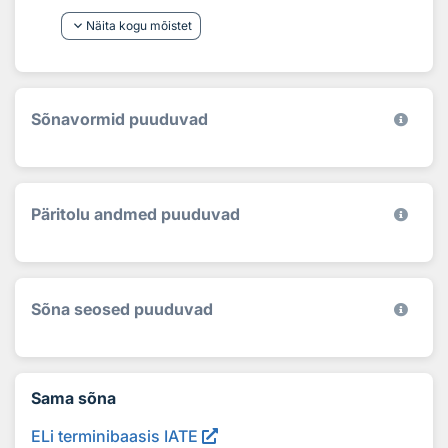
keyboard_arrow_down
Näita kogu mõistet
Sõnavormid puuduvad
Päritolu andmed puuduvad
Sõna seosed puuduvad
Sama sõna
ELi terminibaasis IATE