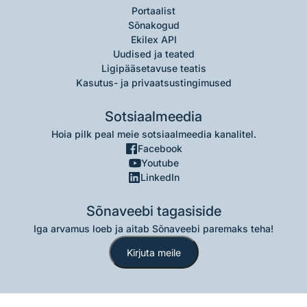
Portaalist
Sõnakogud
Ekilex API
Uudised ja teated
Ligipääsetavuse teatis
Kasutus- ja privaatsustingimused
Sotsiaalmeedia
Hoia pilk peal meie sotsiaalmeedia kanalitel.
Facebook
Youtube
LinkedIn
Sõnaveebi tagasiside
Iga arvamus loeb ja aitab Sõnaveebi paremaks teha!
Kirjuta meile