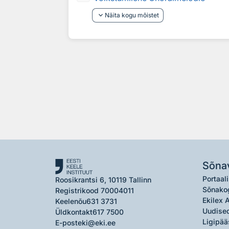
keyboard_arrow_down
Näita kogu mõistet
Sõna
Portaali
Roosikrantsi 6, 10119 Tallinn
Sõnako
Registrikood 70004011
Ekilex 
Keelenõu
631 3731
Uudised
Üldkontakt
617 7500
Ligipää
E-post
eki@eki.ee