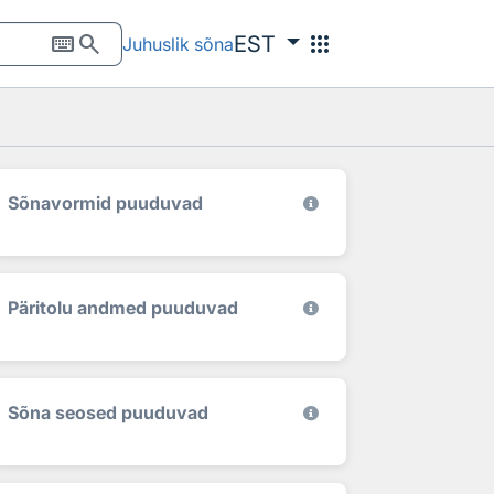
keyboard
search
apps
EST
Juhuslik sõna
Sõnavormid puuduvad
Päritolu andmed puuduvad
Sõna seosed puuduvad