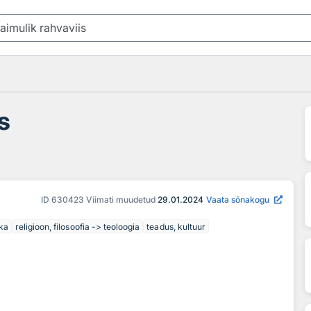
s
ID
630423
Viimati muudetud
29.01.2024
Vaata sõnakogu
ika
religioon, filosoofia -> teoloogia
teadus, kultuur