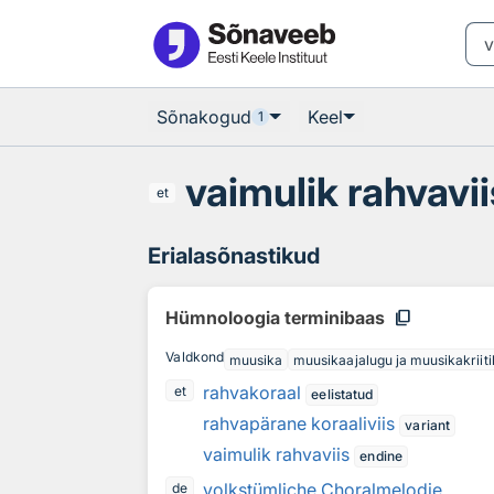
Otsingu juurde
Põhisisu juurde
Sõnakogud
Keel
1
vaimulik rahvavii
et
Erialasõnastikud
content_copy
Hümnoloogia terminibaas
Valdkond
muusika
muusikaajalugu ja muusikakriit
rahvakoraal
et
eelistatud
rahvapärane koraaliviis
variant
vaimulik rahvaviis
endine
volkstümliche Choralmelodie
de