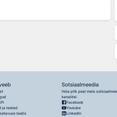
veeb
Sotsiaalmeedia
st
Hoia pilk peal meie sotsiaalme
gud
kanalitel.
API
Facebook
 ja teated
Youtube
setavuse teatis
LinkedIn