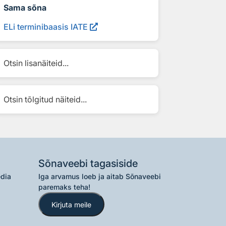
Sama sõna
ELi terminibaasis IATE
Otsin lisanäiteid...
Otsin tõlgitud näiteid...
Sõnaveebi tagasiside
edia
Iga arvamus loeb ja aitab Sõnaveebi
paremaks teha!
Kirjuta meile