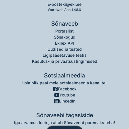
E-post
eki@eki.ee
Wordweb App 1.48.0
Sõnaveeb
Portaalist
Sõnakogud
Ekilex API
Uudised ja teated
Ligipääsetavuse teatis
Kasutus- ja privaatsustingimused
Sotsiaalmeedia
Hoia pilk peal meie sotsiaalmeedia kanalitel.
Facebook
Youtube
LinkedIn
Sõnaveebi tagasiside
Iga arvamus loeb ja aitab Sõnaveebi paremaks teha!