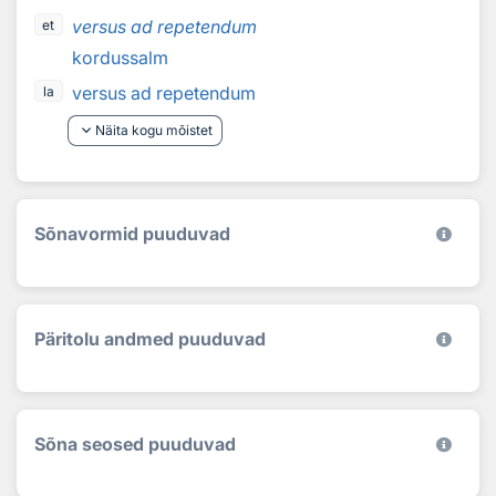
versus ad repetendum
et
kordussalm
versus ad repetendum
la
keyboard_arrow_down
Näita kogu mõistet
Sõnavormid puuduvad
Päritolu andmed puuduvad
Sõna seosed puuduvad