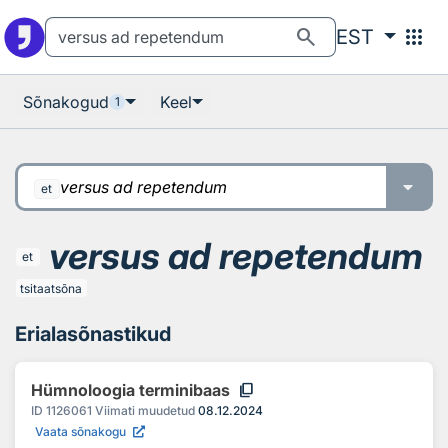
Otsingu juurde
Põhisisu juurde
search
apps
EST
Sõnakogud
Keel
1
versus ad repetendum
et
versus ad repetendum
et
tsitaatsõna
Erialasõnastikud
content_copy
Hümnoloogia terminibaas
ID
1126061
Viimati muudetud
08.12.2024
Vaata sõnakogu