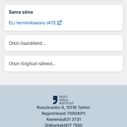
Sama sõna
ELi terminibaasis IATE
Otsin lisanäiteid...
Otsin tõlgitud näiteid...
Roosikrantsi 6, 10119 Tallinn
Registrikood 70004011
Keelenõu
631 3731
Üldkontakt
617 7500