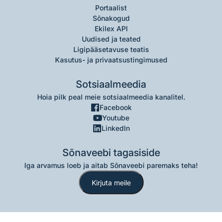
Portaalist
Sõnakogud
Ekilex API
Uudised ja teated
Ligipääsetavuse teatis
Kasutus- ja privaatsustingimused
Sotsiaalmeedia
Hoia pilk peal meie sotsiaalmeedia kanalitel.
Facebook
Youtube
LinkedIn
Sõnaveebi tagasiside
Iga arvamus loeb ja aitab Sõnaveebi paremaks teha!
Kirjuta meile