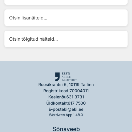
Otsin lisanäiteid...
Otsin tõlgitud näiteid...
Roosikrantsi 6, 10119 Tallinn
Registrikood 70004011
Keelenõu
631 3731
Üldkontakt
617 7500
E-post
eki@eki.ee
Wordweb App 1.48.0
Sõnaveeb