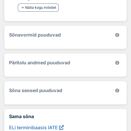
keyboard_arrow_down
Näita kogu mõistet
Sõnavormid puuduvad
Päritolu andmed puuduvad
Sõna seosed puuduvad
Sama sõna
ELi terminibaasis IATE