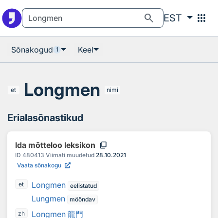
Otsingu juurde
Põhisisu juurde
search
apps
EST
Sõnakogud
Keel
1
Longmen
et
nimi
Erialasõnastikud
content_copy
Ida mõtteloo leksikon
ID
480413
Viimati muudetud
28.10.2021
Vaata sõnakogu
Longmen
et
eelistatud
Lungmen
mööndav
Longmen 龍門
zh