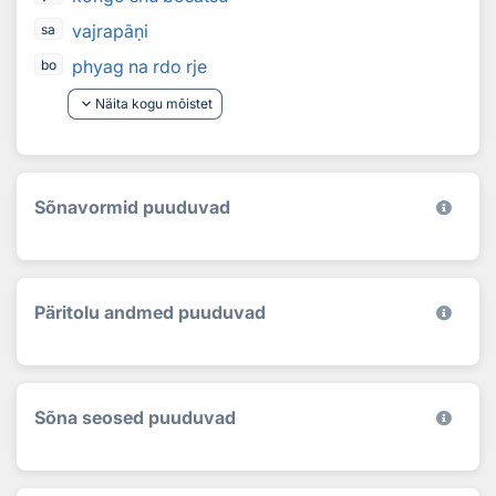
vajrapāṇi
sa
phyag na rdo rje
bo
keyboard_arrow_down
Näita kogu mõistet
Sõnavormid puuduvad
Päritolu andmed puuduvad
Sõna seosed puuduvad