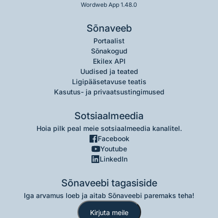
Wordweb App 1.48.0
Sõnaveeb
Portaalist
Sõnakogud
Ekilex API
Uudised ja teated
Ligipääsetavuse teatis
Kasutus- ja privaatsustingimused
Sotsiaalmeedia
Hoia pilk peal meie sotsiaalmeedia kanalitel.
Facebook
Youtube
LinkedIn
Sõnaveebi tagasiside
Iga arvamus loeb ja aitab Sõnaveebi paremaks teha!
Kirjuta meile