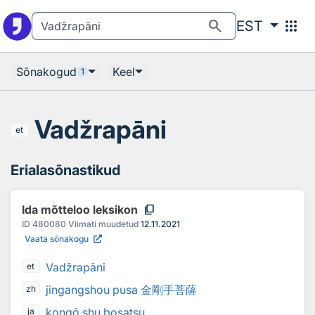
Otsingu juurde
Põhisisu juurde
search
apps
EST
Sõnakogud
Keel
1
Vadžrapāni
et
Erialasõnastikud
content_copy
Ida mõtteloo leksikon
ID
480080
Viimati muudetud
12.11.2021
Vaata sõnakogu
Vadžrapāni
et
jingangshou pusa 金剛手菩薩
zh
kongō shu bosatsu
ja