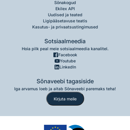
Sõnakogud
Ekilex API
Uudised ja teated
Ligipääsetavuse teatis
Kasutus- ja privaatsustingimused
Sotsiaalmeedia
Hoia pilk peal meie sotsiaalmeedia kanalitel.
Facebook
Youtube
LinkedIn
Sõnaveebi tagasiside
Iga arvamus loeb ja aitab Sõnaveebi paremaks teha!
Kirjuta meile