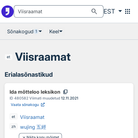
Otsingu juurde
Põhisisu juurde
search
apps
EST
Sõnakogud
Keel
1
Viisraamat
et
Erialasõnastikud
content_copy
Ida mõtteloo leksikon
ID
480582
Viimati muudetud
12.11.2021
Vaata sõnakogu
Viisraamat
et
wujing 五經
zh
keyboard_arrow_down
Näita kogu mõistet