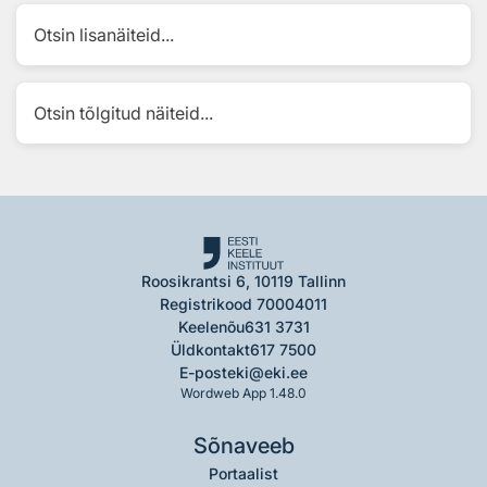
Otsin lisanäiteid...
Otsin tõlgitud näiteid...
Roosikrantsi 6, 10119 Tallinn
Registrikood 70004011
Keelenõu
631 3731
Üldkontakt
617 7500
E-post
eki@eki.ee
Wordweb App 1.48.0
Sõnaveeb
Portaalist