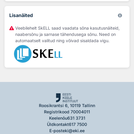
Lisanäited
Veebilehelt SkELL saad vaadata sõna kasutusnäiteid,
naabersõnu ja sarnase tähendusega sõnu. Need on
automaatselt valitud ning võivad sisaldada vigu.
Roosikrantsi 6, 10119 Tallinn
Registrikood 70004011
Keelenõu
631 3731
Üldkontakt
617 7500
E-post
eki@eki.ee