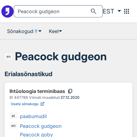
Otsingu juurde
Põhisisu juurde
search
apps
EST
Sõnakogud
Keel
1
Peacock gudgeon
en
Erialasõnastikud
content_copy
Ihtüoloogia terminibaas
ID
447786
Viimati muudetud
27.12.2020
Vaata sõnakogu
paabumudil
et
Peacock gudgeon
en
Peacock goby