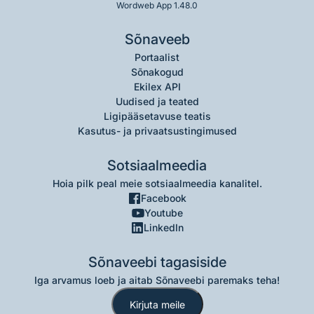
Wordweb App 1.48.0
Sõnaveeb
Portaalist
Sõnakogud
Ekilex API
Uudised ja teated
Ligipääsetavuse teatis
Kasutus- ja privaatsustingimused
Sotsiaalmeedia
Hoia pilk peal meie sotsiaalmeedia kanalitel.
Facebook
Youtube
LinkedIn
Sõnaveebi tagasiside
Iga arvamus loeb ja aitab Sõnaveebi paremaks teha!
Kirjuta meile