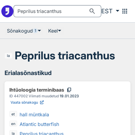
Otsingu juurde
Põhisisu juurde
search
apps
EST
Sõnakogud
Keel
1
Peprilus triacanthus
la
Erialasõnastikud
content_copy
Ihtüoloogia terminibaas
ID
447002
Viimati muudetud
19.01.2023
Vaata sõnakogu
hall müntkala
et
Atlantic butterfish
en
Peprilus triacanthus
la