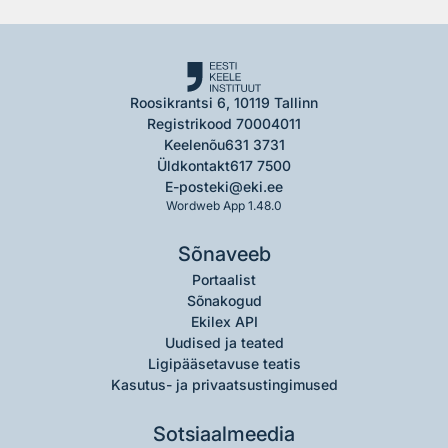
Roosikrantsi 6, 10119 Tallinn
Registrikood 70004011
Keelenõu
631 3731
Üldkontakt
617 7500
E-post
eki@eki.ee
Wordweb App 1.48.0
Sõnaveeb
Portaalist
Sõnakogud
Ekilex API
Uudised ja teated
Ligipääsetavuse teatis
Kasutus- ja privaatsustingimused
Sotsiaalmeedia