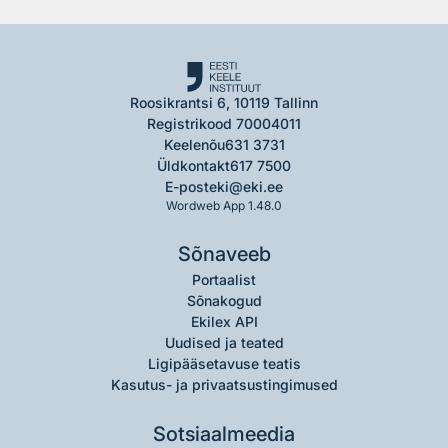
Roosikrantsi 6, 10119 Tallinn
Registrikood 70004011
Keelenõu
631 3731
Üldkontakt
617 7500
E-post
eki@eki.ee
Wordweb App 1.48.0
Sõnaveeb
Portaalist
Sõnakogud
Ekilex API
Uudised ja teated
Ligipääsetavuse teatis
Kasutus- ja privaatsustingimused
Sotsiaalmeedia