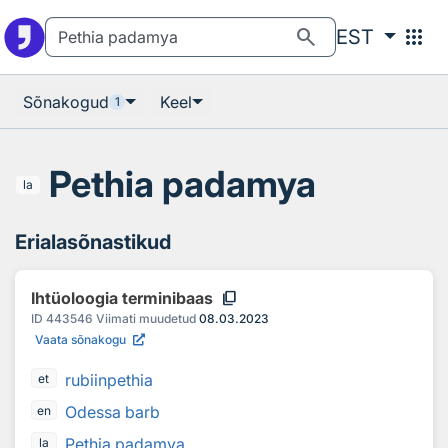
Otsingu juurde
Põhisisu juurde
search
apps
EST
Sõnakogud
Keel
1
Pethia padamya
la
Erialasõnastikud
content_copy
Ihtüoloogia terminibaas
ID
443546
Viimati muudetud
08.03.2023
Vaata sõnakogu
rubiinpethia
et
Odessa barb
en
Pethia padamya
la