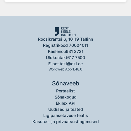
Roosikrantsi 6, 10119 Tallinn
Registrikood 70004011
Keelenõu
631 3731
Üldkontakt
617 7500
E-post
eki@eki.ee
Wordweb App 1.48.0
Sõnaveeb
Portaalist
Sõnakogud
Ekilex API
Uudised ja teated
Ligipääsetavuse teatis
Kasutus- ja privaatsustingimused