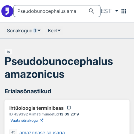
Otsingu juurde
Põhisisu juurde
search
apps
EST
Sõnakogud
Keel
1
la
Pseudobunocephalus
amazonicus
Erialasõnastikud
content_copy
Ihtüoloogia terminibaas
ID
439392
Viimati muudetud
13.09.2019
Vaata sõnakogu
amazonase sausäga
et