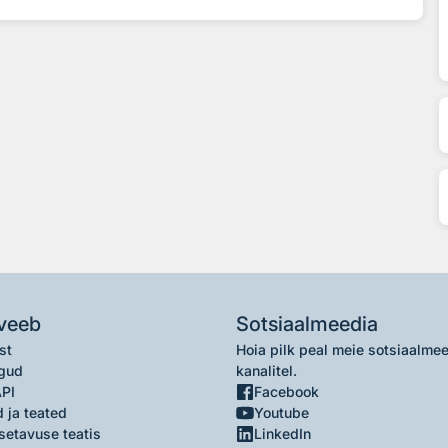
veeb
Sotsiaalmeedia
st
Hoia pilk peal meie sotsiaalme
gud
kanalitel.
API
Facebook
 ja teated
Youtube
setavuse teatis
LinkedIn