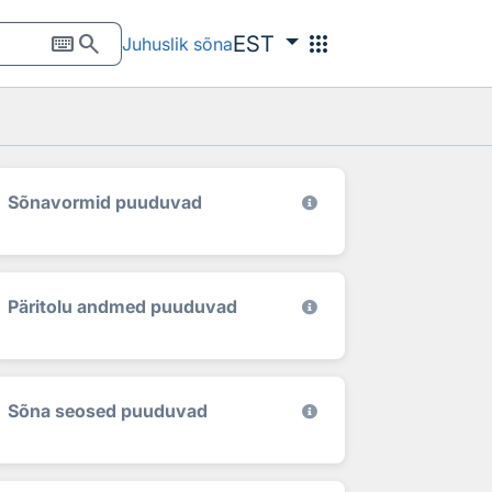
keyboard
search
apps
EST
Juhuslik sõna
Sõnavormid puuduvad
Päritolu andmed puuduvad
Sõna seosed puuduvad