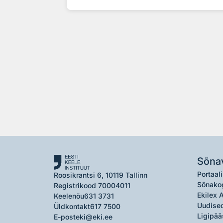
Sõna
Portaali
Roosikrantsi 6, 10119 Tallinn
Sõnako
Registrikood 70004011
Ekilex 
Keelenõu
631 3731
Uudised
Üldkontakt
617 7500
Ligipää
E-post
eki@eki.ee