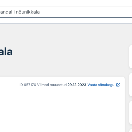
ala
ID
657170
Viimati muudetud
29.12.2023
Vaata sõnakogu