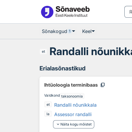
Otsingu juurde
Põhisisu juurde
Sõnakogud
Keel
1
Randalli nõunikk
et
Erialasõnastikud
content_copy
Ihtüoloogia terminibaas
Valdkond
taksonoomia
Randalli nõunikkala
et
Assessor randalli
la
keyboard_arrow_down
Näita kogu mõistet