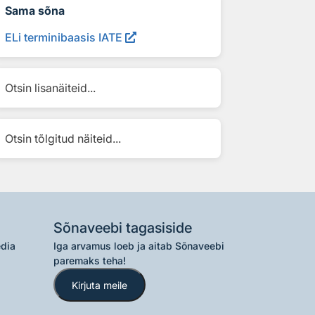
Sama sõna
ELi terminibaasis IATE
Otsin lisanäiteid...
Otsin tõlgitud näiteid...
Sõnaveebi tagasiside
edia
Iga arvamus loeb ja aitab Sõnaveebi
paremaks teha!
Kirjuta meile