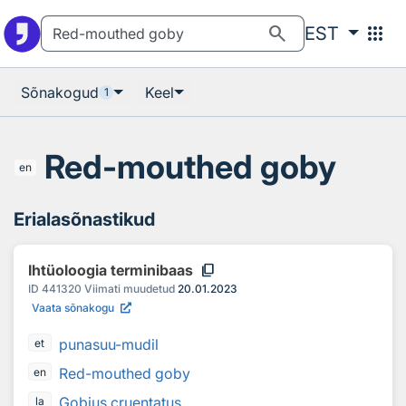
Otsingu juurde
Põhisisu juurde
search
apps
EST
Sõnakogud
Keel
1
Red-mouthed goby
en
Erialasõnastikud
content_copy
Ihtüoloogia terminibaas
ID
441320
Viimati muudetud
20.01.2023
Vaata sõnakogu
punasuu-mudil
et
Red-mouthed goby
en
Gobius cruentatus
la