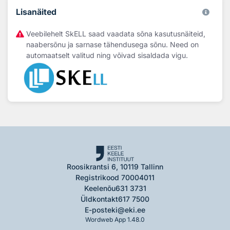
Lisanäited
Veebilehelt SkELL saad vaadata sõna kasutusnäiteid,
naabersõnu ja sarnase tähendusega sõnu. Need on
automaatselt valitud ning võivad sisaldada vigu.
Roosikrantsi 6, 10119 Tallinn
Registrikood 70004011
Keelenõu
631 3731
Üldkontakt
617 7500
E-post
eki@eki.ee
Wordweb App 1.48.0