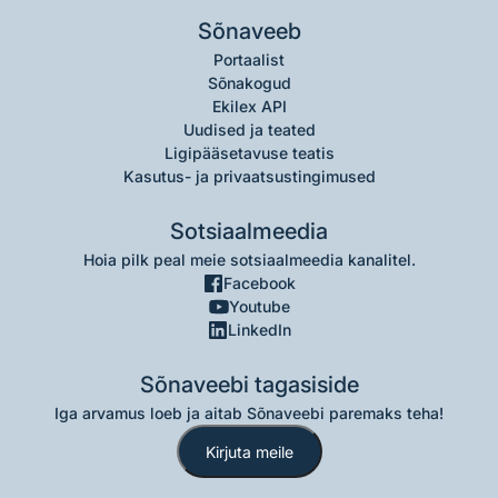
Sõnaveeb
Portaalist
Sõnakogud
Ekilex API
Uudised ja teated
Ligipääsetavuse teatis
Kasutus- ja privaatsustingimused
Sotsiaalmeedia
Hoia pilk peal meie sotsiaalmeedia kanalitel.
Facebook
Youtube
LinkedIn
Sõnaveebi tagasiside
Iga arvamus loeb ja aitab Sõnaveebi paremaks teha!
Kirjuta meile