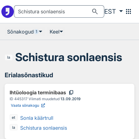
Otsingu juurde
Põhisisu juurde
search
apps
EST
Sõnakogud
Keel
1
Schistura sonlaensis
la
Erialasõnastikud
content_copy
Ihtüoloogia terminibaas
ID
445317
Viimati muudetud
13.09.2019
Vaata sõnakogu
Sonla käärtrull
et
Schistura sonlaensis
la