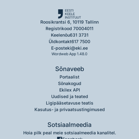
Roosikrantsi 6, 10119 Tallinn
Registrikood 70004011
Keelenõu
631 3731
Üldkontakt
617 7500
E-post
eki@eki.ee
Wordweb App 1.48.0
Sõnaveeb
Portaalist
Sõnakogud
Ekilex API
Uudised ja teated
Ligipääsetavuse teatis
Kasutus- ja privaatsustingimused
Sotsiaalmeedia
Hoia pilk peal meie sotsiaalmeedia kanalitel.