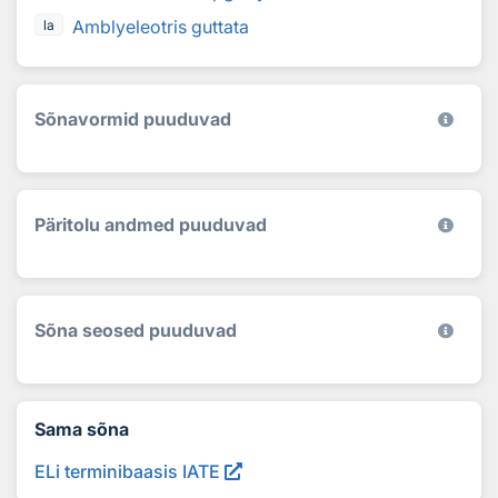
Amblyeleotris guttata
la
Sõnavormid puuduvad
Päritolu andmed puuduvad
Sõna seosed puuduvad
Sama sõna
ELi terminibaasis IATE