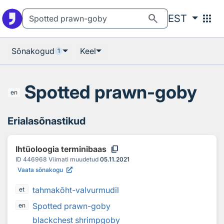
Otsingu juurde
Põhisisu juurde
search
apps
EST
Sõnakogud
Keel
1
Spotted prawn-goby
en
Erialasõnastikud
content_copy
Ihtüoloogia terminibaas
ID
446968
Viimati muudetud
05.11.2021
Vaata sõnakogu
tahmakõht-valvurmudil
et
Spotted prawn-goby
en
blackchest shrimpgoby