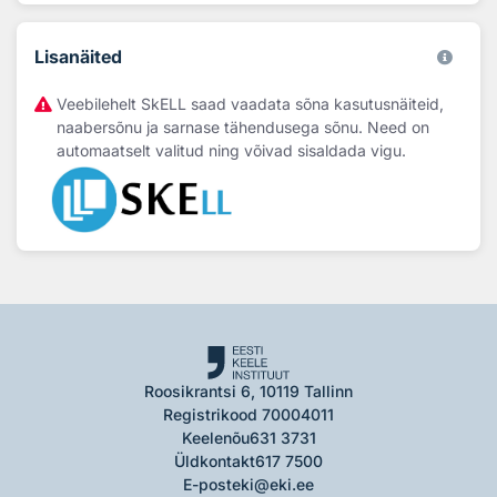
Lisanäited
Veebilehelt SkELL saad vaadata sõna kasutusnäiteid,
naabersõnu ja sarnase tähendusega sõnu. Need on
automaatselt valitud ning võivad sisaldada vigu.
Roosikrantsi 6, 10119 Tallinn
Registrikood 70004011
Keelenõu
631 3731
Üldkontakt
617 7500
E-post
eki@eki.ee