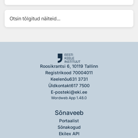
Otsin tõlgitud näiteid...
Roosikrantsi 6, 10119 Tallinn
Registrikood 70004011
Keelenõu
631 3731
Üldkontakt
617 7500
E-post
eki@eki.ee
Wordweb App 1.48.0
Sõnaveeb
Portaalist
Sõnakogud
Ekilex API