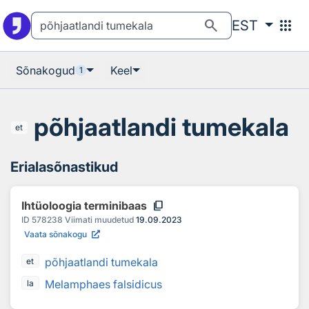
Otsingu juurde
Põhisisu juurde
search
apps
EST
Sõnakogud
Keel
1
põhjaatlandi tumekala
et
Erialasõnastikud
content_copy
Ihtüoloogia terminibaas
ID
578238
Viimati muudetud
19.09.2023
Vaata sõnakogu
põhjaatlandi tumekala
et
Melamphaes falsidicus
la