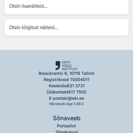
Otsin lisanäiteid...
Otsin tõlgitud näiteid...
Roosikrantsi 6, 10119 Tallinn
Registrikood 70004011
Keelenõu
631 3731
Üldkontakt
617 7500
E-post
eki@eki.ee
Wordweb App 1.48.0
Sõnaveeb
Portaalist
Sõnakogud