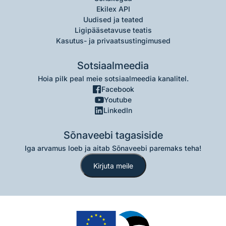
Ekilex API
Uudised ja teated
Ligipääsetavuse teatis
Kasutus- ja privaatsustingimused
Sotsiaalmeedia
Hoia pilk peal meie sotsiaalmeedia kanalitel.
Facebook
Youtube
LinkedIn
Sõnaveebi tagasiside
Iga arvamus loeb ja aitab Sõnaveebi paremaks teha!
Kirjuta meile