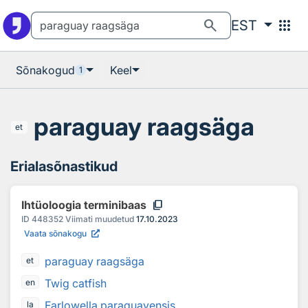
Otsingu juurde
Põhisisu juurde
search
apps
EST
Sõnakogud
Keel
1
paraguay raagsäga
et
Erialasõnastikud
content_copy
Ihtüoloogia terminibaas
ID
448352
Viimati muudetud
17.10.2023
Vaata sõnakogu
paraguay raagsäga
et
Twig catfish
en
Farlowella paraguayensis
la