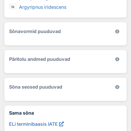
Argyripnus iridescens
la
Sõnavormid puuduvad
Päritolu andmed puuduvad
Sõna seosed puuduvad
Sama sõna
ELi terminibaasis IATE