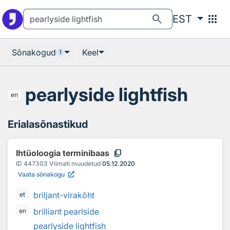
Otsingu juurde
Põhisisu juurde
search
apps
EST
Sõnakogud
Keel
1
pearlyside lightfish
en
Erialasõnastikud
content_copy
Ihtüoloogia terminibaas
ID
447303
Viimati muudetud
05.12.2020
Vaata sõnakogu
briljant-virakõht
et
brilliant pearlside
en
pearlyside lightfish