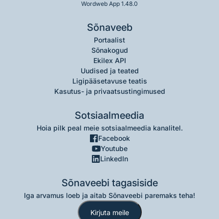
Wordweb App 1.48.0
Sõnaveeb
Portaalist
Sõnakogud
Ekilex API
Uudised ja teated
Ligipääsetavuse teatis
Kasutus- ja privaatsustingimused
Sotsiaalmeedia
Hoia pilk peal meie sotsiaalmeedia kanalitel.
Facebook
Youtube
LinkedIn
Sõnaveebi tagasiside
Iga arvamus loeb ja aitab Sõnaveebi paremaks teha!
Kirjuta meile