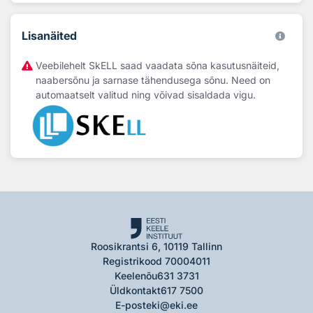
Lisanäited
Veebilehelt SkELL saad vaadata sõna kasutusnäiteid,
naabersõnu ja sarnase tähendusega sõnu. Need on
automaatselt valitud ning võivad sisaldada vigu.
Roosikrantsi 6, 10119 Tallinn
Registrikood 70004011
Keelenõu
631 3731
Üldkontakt
617 7500
E-post
eki@eki.ee