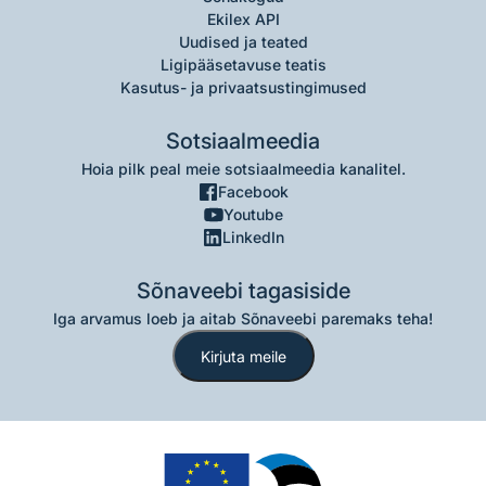
Ekilex API
Uudised ja teated
Ligipääsetavuse teatis
Kasutus- ja privaatsustingimused
Sotsiaalmeedia
Hoia pilk peal meie sotsiaalmeedia kanalitel.
Facebook
Youtube
LinkedIn
Sõnaveebi tagasiside
Iga arvamus loeb ja aitab Sõnaveebi paremaks teha!
Kirjuta meile