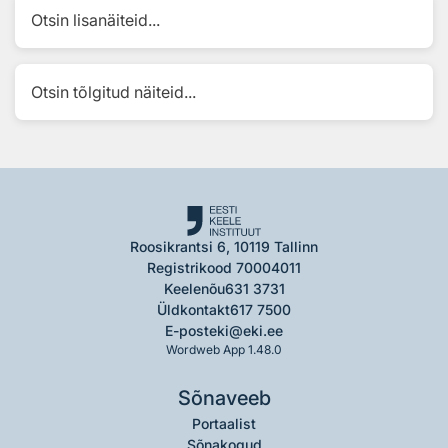
Otsin lisanäiteid...
Otsin tõlgitud näiteid...
Roosikrantsi 6, 10119 Tallinn
Registrikood 70004011
Keelenõu
631 3731
Üldkontakt
617 7500
E-post
eki@eki.ee
Wordweb App 1.48.0
Sõnaveeb
Portaalist
Sõnakogud