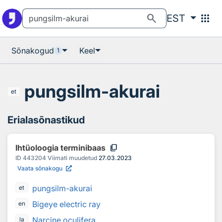
Otsingu juurde
Põhisisu juurde
search
apps
EST
Sõnakogud
Keel
1
pungsilm-akurai
et
Erialasõnastikud
content_copy
Ihtüoloogia terminibaas
ID
443204
Viimati muudetud
27.03.2023
Vaata sõnakogu
pungsilm-akurai
et
Bigeye electric ray
en
Narcine oculifera
la