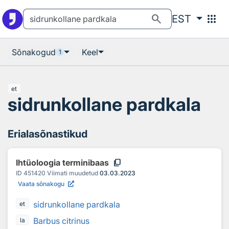
Otsingu juurde
Põhisisu juurde
search
apps
EST
Sõnakogud
Keel
1
et
sidrunkollane pardkala
Erialasõnastikud
content_copy
Ihtüoloogia terminibaas
ID
451420
Viimati muudetud
03.03.2023
Vaata sõnakogu
sidrunkollane pardkala
et
Barbus citrinus
la