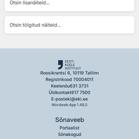
Otsin lisanäiteid...
Otsin tõlgitud näiteid...
Roosikrantsi 6, 10119 Tallinn
Registrikood 70004011
Keelenõu
631 3731
Üldkontakt
617 7500
E-post
eki@eki.ee
Wordweb App 1.48.0
Sõnaveeb
Portaalist
Sõnakogud