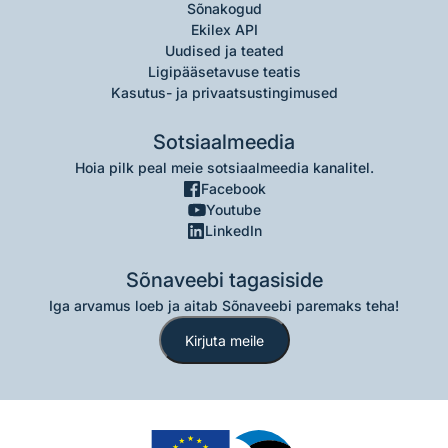
Sõnakogud
Ekilex API
Uudised ja teated
Ligipääsetavuse teatis
Kasutus- ja privaatsustingimused
Sotsiaalmeedia
Hoia pilk peal meie sotsiaalmeedia kanalitel.
Facebook
Youtube
LinkedIn
Sõnaveebi tagasiside
Iga arvamus loeb ja aitab Sõnaveebi paremaks teha!
Kirjuta meile