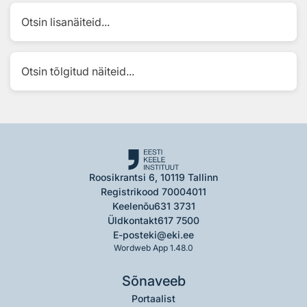
Otsin lisanäiteid...
Otsin tõlgitud näiteid...
Roosikrantsi 6, 10119 Tallinn
Registrikood 70004011
Keelenõu
631 3731
Üldkontakt
617 7500
E-post
eki@eki.ee
Wordweb App 1.48.0
Sõnaveeb
Portaalist