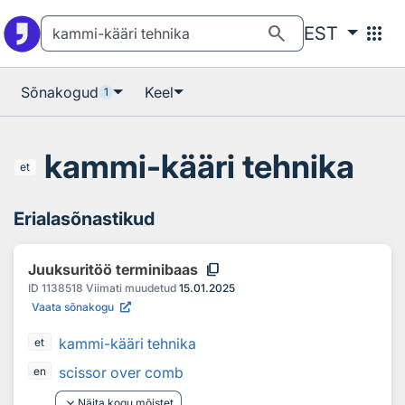
Otsingu juurde
Põhisisu juurde
search
apps
EST
Sõnakogud
Keel
1
kammi-kääri tehnika
et
Erialasõnastikud
content_copy
Juuksuritöö terminibaas
ID
1138518
Viimati muudetud
15.01.2025
Vaata sõnakogu
kammi-kääri tehnika
et
scissor over comb
en
keyboard_arrow_down
Näita kogu mõistet