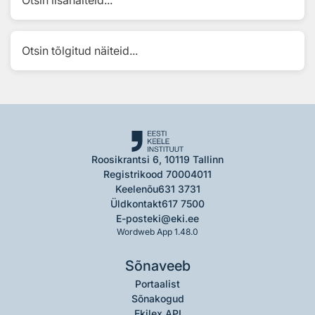
Otsin lisanäiteid...
Otsin tõlgitud näiteid...
Roosikrantsi 6, 10119 Tallinn
Registrikood 70004011
Keelenõu
631 3731
Üldkontakt
617 7500
E-post
eki@eki.ee
Wordweb App 1.48.0
Sõnaveeb
Portaalist
Sõnakogud
Ekilex API