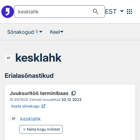
Otsingu juurde
Põhisisu juurde
search
apps
EST
Sõnakogud
Keel
1
kesklahk
et
Erialasõnastikud
content_copy
Juuksuritöö terminibaas
ID
657825
Viimati muudetud
30.12.2023
Vaata sõnakogu
kesklahk
et
keyboard_arrow_down
Näita kogu mõistet