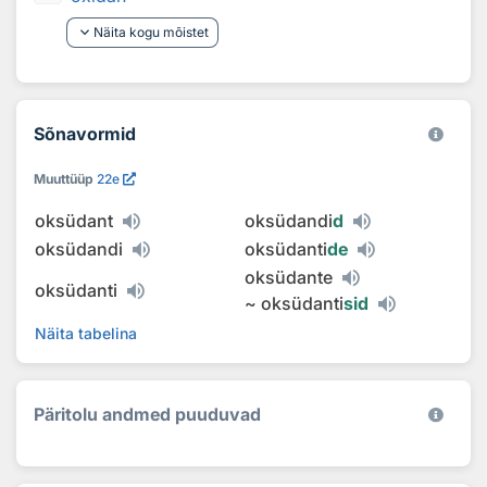
keyboard_arrow_down
Näita kogu mõistet
Sõnavormid
Muuttüüp
22e
oksüdant
oksüdandi
d
oksüdandi
oksüdanti
de
oksüdante
oksüdanti
~
oksüdanti
sid
Näita tabelina
Päritolu andmed puuduvad