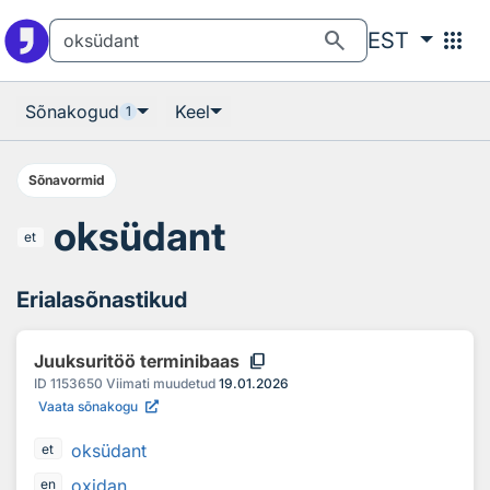
Otsingu juurde
Põhisisu juurde
search
apps
EST
Sõnakogud
Keel
1
Sõnavormid
oksüdant
et
Erialasõnastikud
content_copy
Juuksuritöö terminibaas
ID
1153650
Viimati muudetud
19.01.2026
Vaata sõnakogu
oksüdant
et
oxidan
en