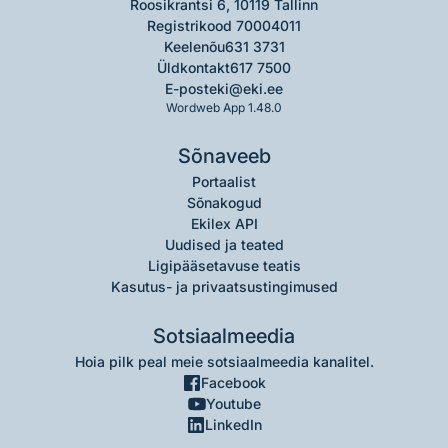
Roosikrantsi 6, 10119 Tallinn
Registrikood 70004011
Keelenõu
631 3731
Üldkontakt
617 7500
E-post
eki@eki.ee
Wordweb App 1.48.0
Sõnaveeb
Portaalist
Sõnakogud
Ekilex API
Uudised ja teated
Ligipääsetavuse teatis
Kasutus- ja privaatsustingimused
Sotsiaalmeedia
Hoia pilk peal meie sotsiaalmeedia kanalitel.
Facebook
Youtube
LinkedIn