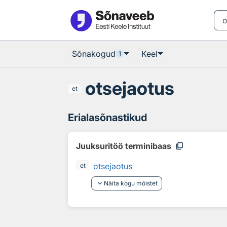
Otsingu juurde
Põhisisu juurde
Sõnakogud
Keel
1
otsejaotus
et
Erialasõnastikud
content_copy
Juuksuritöö terminibaas
otsejaotus
et
keyboard_arrow_down
Näita kogu mõistet