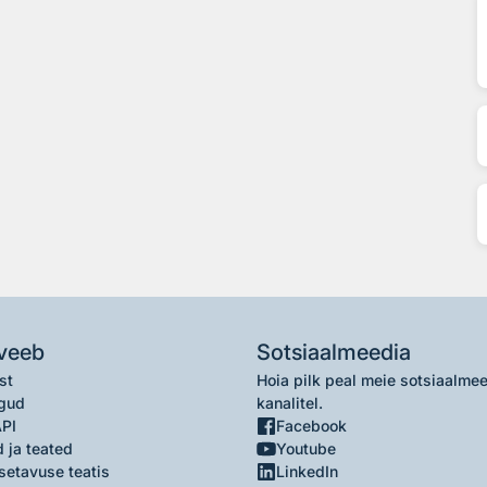
veeb
Sotsiaalmeedia
st
Hoia pilk peal meie sotsiaalme
gud
kanalitel.
API
Facebook
 ja teated
Youtube
setavuse teatis
LinkedIn