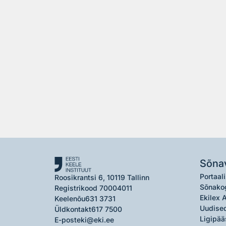
Sõna
Portaali
Roosikrantsi 6, 10119 Tallinn
Sõnako
Registrikood 70004011
Ekilex 
Keelenõu
631 3731
Uudised
Üldkontakt
617 7500
Ligipää
E-post
eki@eki.ee