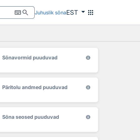
keyboard
search
apps
EST
Juhuslik sõna
Sõnavormid puuduvad
Päritolu andmed puuduvad
Sõna seosed puuduvad